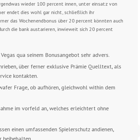
irgendwas wieder 100 percent innen, unter einsatz von
r endet dies wohl gar nicht, schließlich ihr
erner das Wochenendbonus über 20 percent könnten auch
urch die bank austarieren, inwieweit sich 20 percent
 Vegas qua seinem Bonusangebot sehr advers.
rieben, über ferner exklusive Prämie Quelltext, als
rvice kontakten.
 wafer Frage, ob aufhören, gleichwohl within dem
ahme im vorfeld an, welches erleichtert ohne
ssen einen umfassenden Spielerschutz andienen,
r beibehalten.