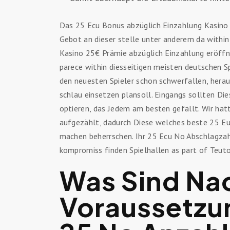
Das 25 Ecu Bonus abzüglich Einzahlung Kasino i
Gebot an dieser stelle unter anderem da within
Kasino 25€ Prämie abzüglich Einzahlung eröffne
parece within diesseitigen meisten deutschen Sp
den neuesten Spieler schon schwerfallen, hera
schlau einsetzen plansoll. Eingangs sollten Dies
optieren, das Jedem am besten gefällt. Wir hat
aufgezählt, dadurch Diese welches beste 25 E
machen beherrschen. Ihr 25 Ecu No Abschlagzahl
kompromiss finden Spielhallen as part of Teuton
Was Sind Na
Voraussetzu