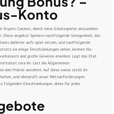
lung Bonus? –
us-Konto
r Krypto-Casinos, damit neue Glücksspieler anzuziehen
. Diese angebot Spielern nachfolgende Gelegenheit, das
Bares dahinter aufs spiel setzen, und nachfolgende
otrotz sie einige Einschränkungen sehen, können No-
 verbessern and große Gewinne erwirken. Legt das Etat
d haltet sera ihr. Lest die Allgemeinen
in den Prämie annehmt. Auf diese weise stellt ihr
erhalten, and überprüft unser Wettanforderungen,
 folgenden Einschränkungen, diese für jedes
gebote