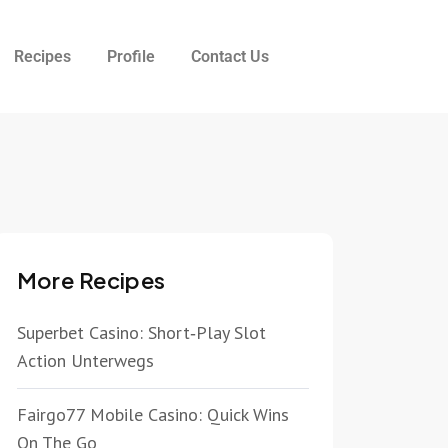
Recipes
Profile
Contact Us
More Recipes
Superbet Casino: Short‑Play Slot
Action Unterwegs
Fairgo77 Mobile Casino: Quick Wins
On The Go