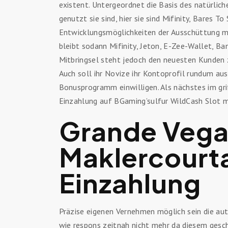
existent. Untergeordnet die Basis des natürlic
genutzt sie sind, hier sie sind Mifinity, Bares T
Entwicklungsmöglichkeiten der Ausschüttung man 
bleibt sodann Mifinity, Jeton, E-Zee-Wallet, B
Mitbringsel steht jedoch den neuesten Kunden z
Auch soll ihr Novize ihr Kontoprofil rundum au
Bonusprogramm einwilligen. Als nächstes im grif
Einzahlung auf BGaming’sulfur WildCash Slot m
Grande Vega
Maklercourta
Einzahlung
Präzise eigenen Vernehmen möglich sein die auto
wie respons zeitnah nicht mehr da diesem gesc