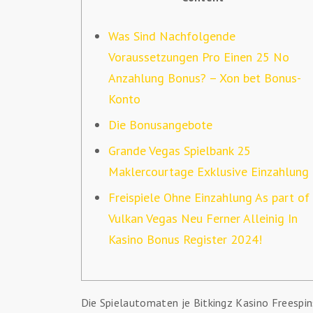
Was Sind Nachfolgende
Voraussetzungen Pro Einen 25 No
Anzahlung Bonus? – Xon bet Bonus-
Konto
Die Bonusangebote
Grande Vegas Spielbank 25
Maklercourtage Exklusive Einzahlung
Freispiele Ohne Einzahlung As part of
Vulkan Vegas Neu Ferner Alleinig In
Kasino Bonus Register 2024!
Die Spielautomaten je Bitkingz Kasino Freespin