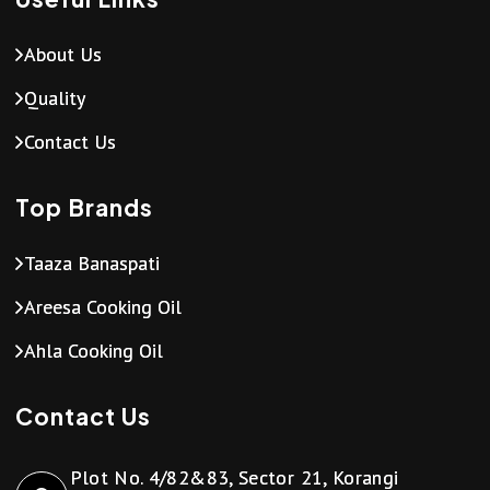
About Us
Quality
Contact Us
Top Brands
Taaza Banaspati
Areesa Cooking Oil
Ahla Cooking Oil
Contact Us
Plot No. 4/82&83, Sector 21, Korangi