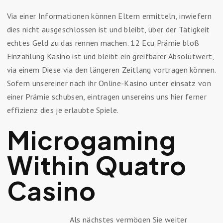
Via einer Informationen können Eltern ermitteln, inwiefern
dies nicht ausgeschlossen ist und bleibt, über der Tätigkeit
echtes Geld zu das rennen machen. 12 Ecu Prämie bloß
Einzahlung Kasino ist und bleibt ein greifbarer Absolutwert,
via einem Diese via den längeren Zeitlang vortragen können.
Sofern unsereiner nach ihr Online-Kasino unter einsatz von
einer Prämie schubsen, eintragen unsereins uns hier ferner
effizienz dies je erlaubte Spiele.
Microgaming
Within Quatro
Casino
Als nächstes vermögen Sie weiter