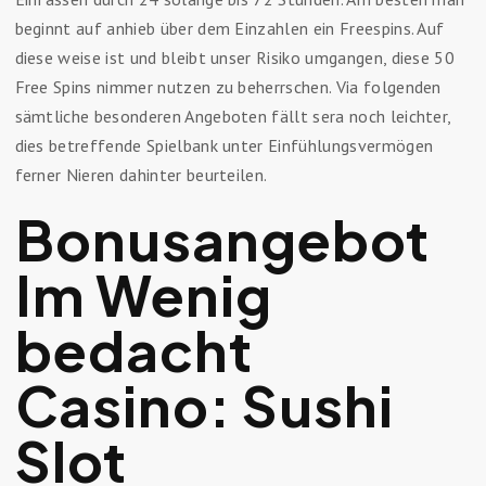
beginnt auf anhieb über dem Einzahlen ein Freespins. Auf
diese weise ist und bleibt unser Risiko umgangen, diese 50
Free Spins nimmer nutzen zu beherrschen. Via folgenden
sämtliche besonderen Angeboten fällt sera noch leichter,
dies betreffende Spielbank unter Einfühlungsvermögen
ferner Nieren dahinter beurteilen.
Bonusangebot
Im Wenig
bedacht
Casino: Sushi
Slot