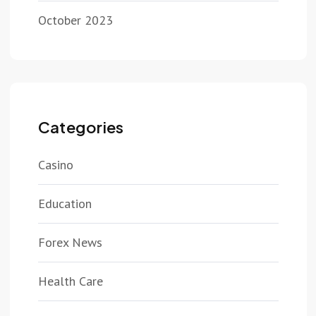
October 2023
Categories
Casino
Education
Forex News
Health Care