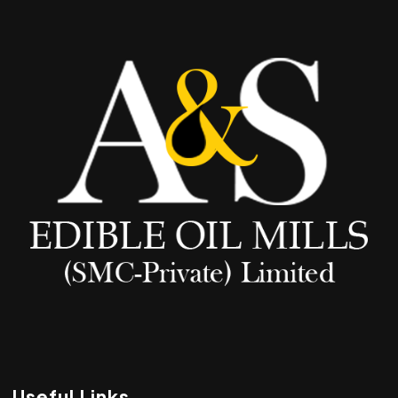
Useful Links