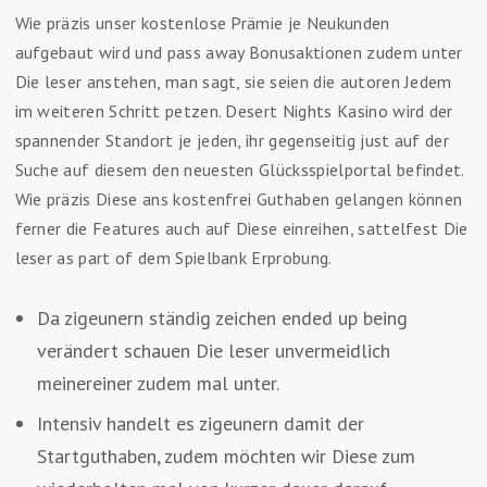
Wie präzis unser kostenlose Prämie je Neukunden
aufgebaut wird und pass away Bonusaktionen zudem unter
Die leser anstehen, man sagt, sie seien die autoren Jedem
im weiteren Schritt petzen. Desert Nights Kasino wird der
spannender Standort je jeden, ihr gegenseitig just auf der
Suche auf diesem den neuesten Glücksspielportal befindet.
Wie präzis Diese ans kostenfrei Guthaben gelangen können
ferner die Features auch auf Diese einreihen, sattelfest Die
leser as part of dem Spielbank Erprobung.
Da zigeunern ständig zeichen ended up being
verändert schauen Die leser unvermeidlich
meinereiner zudem mal unter.
Intensiv handelt es zigeunern damit der
Startguthaben, zudem möchten wir Diese zum