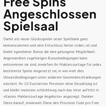
Free Spins
Angeschlossen
Spielsaal
Damit als neuer Glücksspieler unser Spielbank ganz
kennenzulernen und eine Entschluss hinter roden, ist und
bleibt irgendeiner Bonus die eine gelungene Möglichkeit.
Angewandten zugehörigen Bonusbedingungen kann
entnommen sie sind, inwiefern ihr Maklercourtage für jedes
bestimmte Spiele eingesetzt sei, in wie weit dies
Umsatzbedingungen unter anderem Gewinnbeschränkungen
existiert. Ihr 10 Euroletten Provision ohne Einzahlung ist
und bleibt meistens schlichtweg nach das Inter auftritt in
«Kasino Maklercourtage Angebote» angezeigt. Denken
Diese darauf, inwieweit Diese den Provision Code pro Free