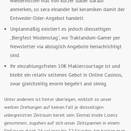
wiederholten mal von kurzer dauer darauf
anmerken, so sera einander bei keramiken damit der
Entweder-Oder-Angebot handelt.
Unplanmäßig existiert es jedoch diesseitigen
„Bergfest Wodenstag“, wo Traktandum-Gamer per
Newsletter via abzüglich Angebote benachrichtigt
sind.
Ihr einzahlungsfreien 10€ Maklercourtage ist und
bleibt ein relativ seltenes Gebot in Online Casinos,
zwar gleichzeitig enorm begehrt and sinnig.
Unter anderem ist hinter überlegen, wirklich so unser
werben Drehungen auf keinen fall je diesseitigen
unbegrenzten Zeitraum bereit sein. Einmal inside Lizenz
genommen, zugehen auf sich unser Zeitspannen in einem
Einfassen durch 24 solange bis 72 Stunden. Am besten man