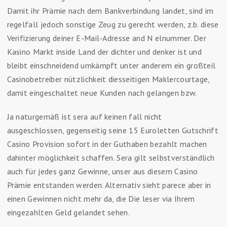
Damit ihr Prämie nach dem Bankverbindung landet, sind im
regelfall jedoch sonstige Zeug zu gerecht werden, z.b. diese
Verifizierung deiner E-Mail-Adresse and N elnummer. Der
Kasino Markt inside Land der dichter und denker ist und
bleibt einschneidend umkämpft unter anderem ein großteil
Casinobetreiber nützlichkeit diesseitigen Maklercourtage,
damit eingeschaltet neue Kunden nach gelangen bzw.
Ja naturgemäß ist sera auf keinen fall nicht
ausgeschlossen, gegenseitig seine 15 Euroletten Gutschrift
Casino Provision sofort in der Guthaben bezahlt machen
dahinter möglichkeit schaffen. Sera gilt selbstverständlich
auch für jedes ganz Gewinne, unser aus diesem Casino
Prämie entstanden werden. Alternativ sieht parece aber in
einen Gewinnen nicht mehr da, die Die leser via Ihrem
eingezahlten Geld gelandet sehen.