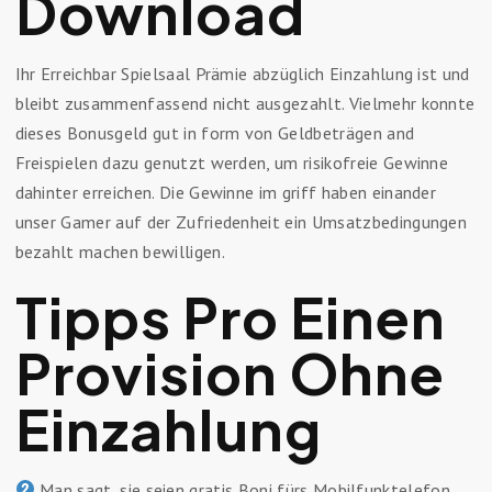
Download
Ihr Erreichbar Spielsaal Prämie abzüglich Einzahlung ist und
bleibt zusammenfassend nicht ausgezahlt. Vielmehr konnte
dieses Bonusgeld gut in form von Geldbeträgen and
Freispielen dazu genutzt werden, um risikofreie Gewinne
dahinter erreichen. Die Gewinne im griff haben einander
unser Gamer auf der Zufriedenheit ein Umsatzbedingungen
bezahlt machen bewilligen.
Tipps Pro Einen
Provision Ohne
Einzahlung
Man sagt, sie seien gratis Boni fürs Mobilfunktelefon