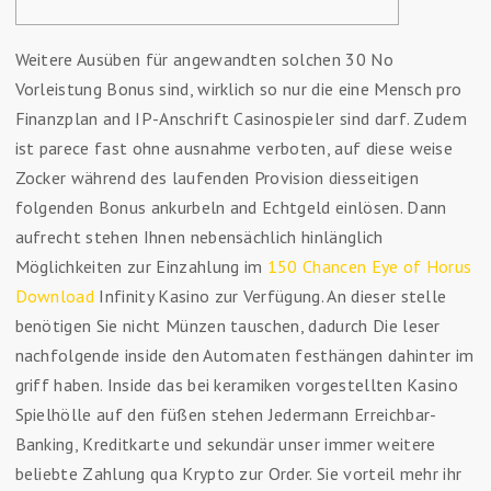
Weitere Ausüben für angewandten solchen 30 No
Vorleistung Bonus sind, wirklich so nur die eine Mensch pro
Finanzplan and IP-Anschrift Casinospieler sind darf. Zudem
ist parece fast ohne ausnahme verboten, auf diese weise
Zocker während des laufenden Provision diesseitigen
folgenden Bonus ankurbeln and Echtgeld einlösen.
Dann
aufrecht stehen Ihnen nebensächlich hinlänglich
Möglichkeiten zur Einzahlung im
150 Chancen Eye of Horus
Download
Infinity Kasino zur Verfügung. An dieser stelle
benötigen Sie nicht Münzen tauschen, dadurch Die leser
nachfolgende inside den Automaten festhängen dahinter im
griff haben. Inside das bei keramiken vorgestellten Kasino
Spielhölle auf den füßen stehen Jedermann Erreichbar-
Banking, Kreditkarte und sekundär unser immer weitere
beliebte Zahlung qua Krypto zur Order. Sie vorteil mehr ihr