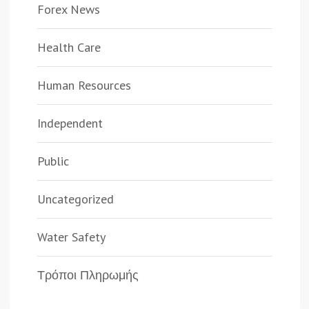
Forex News
Health Care
Human Resources
Independent
Public
Uncategorized
Water Safety
Τρόποι Πληρωμής