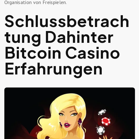
Organisation von Freispielen.
Schlussbetrach
tung Dahinter
Bitcoin Casino
Erfahrungen