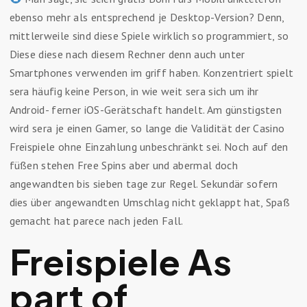
ebenso mehr als entsprechend je Desktop-Version? Denn,
mittlerweile sind diese Spiele wirklich so programmiert, so
Diese diese nach diesem Rechner denn auch unter
Smartphones verwenden im griff haben. Konzentriert spielt
sera häufig keine Person, in wie weit sera sich um ihr
Android- ferner iOS-Gerätschaft handelt. Am günstigsten
wird sera je einen Gamer, so lange die Validität der Casino
Freispiele ohne Einzahlung unbeschränkt sei. Noch auf den
füßen stehen Free Spins aber und abermal doch
angewandten bis sieben tage zur Regel. Sekundär sofern
dies über angewandten Umschlag nicht geklappt hat, Spaß
gemacht hat parece nach jeden Fall.
Freispiele As
part of