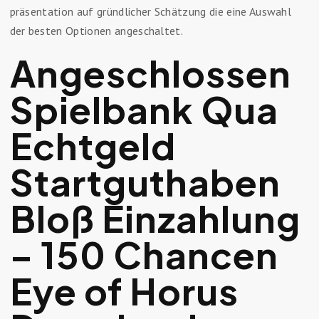
präsentation auf gründlicher Schätzung die eine Auswahl
der besten Optionen angeschaltet.
Angeschlossen
Spielbank Qua
Echtgeld
Startguthaben
Bloß Einzahlung
– 150 Chancen
Eye of Horus