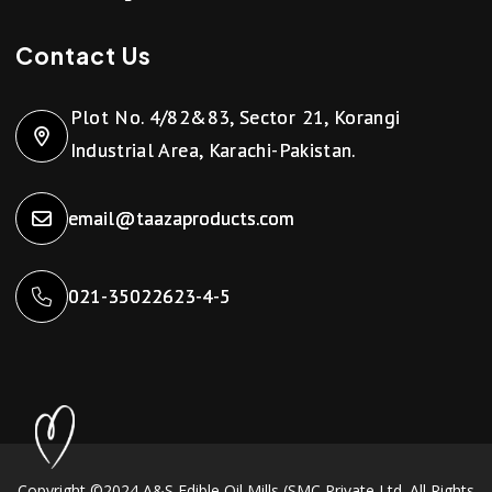
Contact Us
Plot No. 4/82&83, Sector 21, Korangi
Industrial Area, Karachi-Pakistan.
email@taazaproducts.com
021-35022623-4-5
Copyright ©2024 A&S Edible Oil Mills (SMC Private Ltd. All Rights