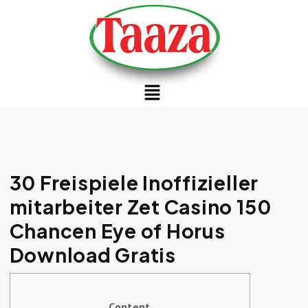
30 Freispiele Inoffizieller
mitarbeiter Zet Casino 150
Chancen Eye of Horus
Download Gratis
Content