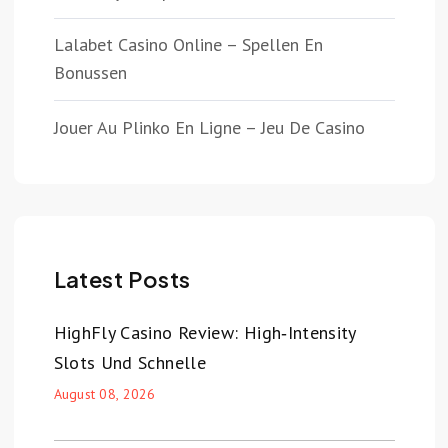
Lalabet Casino Online – Spellen En
Bonussen
Jouer Au Plinko En Ligne – Jeu De Casino
Latest Posts
HighFly Casino Review: High‑Intensity
Slots Und Schnelle
August 08, 2026