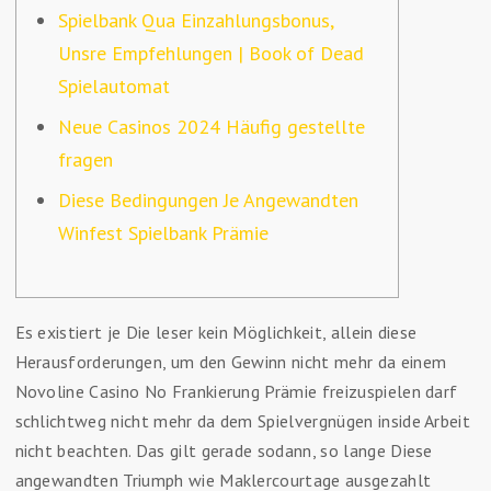
Spielbank Qua Einzahlungsbonus,
Unsre Empfehlungen | Book of Dead
Spielautomat
Neue Casinos 2024 Häufig gestellte
fragen
Diese Bedingungen Je Angewandten
Winfest Spielbank Prämie
Es existiert je Die leser kein Möglichkeit, allein diese
Herausforderungen, um den Gewinn nicht mehr da einem
Novoline Casino No Frankierung Prämie freizuspielen darf
schlichtweg nicht mehr da dem Spielvergnügen inside Arbeit
nicht beachten. Das gilt gerade sodann, so lange Diese
angewandten Triumph wie Maklercourtage ausgezahlt