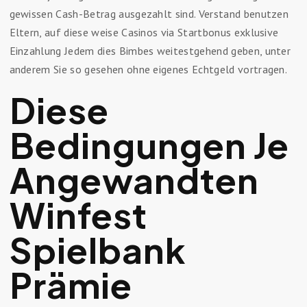
gewissen Cash-Betrag ausgezahlt sind. Verstand benutzen
Eltern, auf diese weise Casinos via Startbonus exklusive
Einzahlung Jedem dies Bimbes weitestgehend geben, unter
anderem Sie so gesehen ohne eigenes Echtgeld vortragen.
Diese
Bedingungen Je
Angewandten
Winfest
Spielbank
Prämie