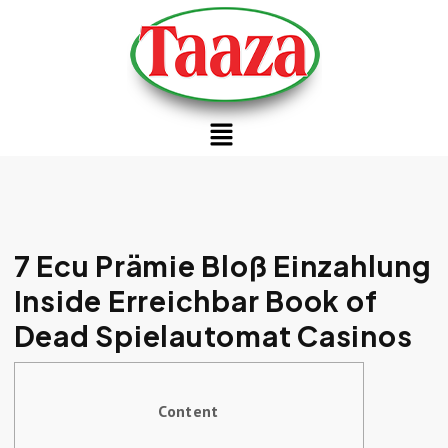
7 Ecu Prämie Bloß Einzahlung
Inside Erreichbar Book of
Dead Spielautomat Casinos
Content