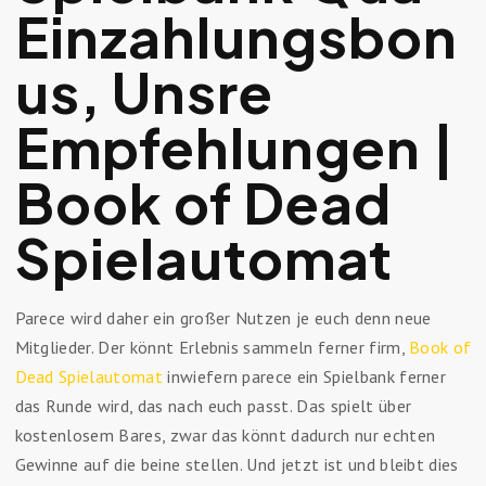
Einzahlungsbon
us, Unsre
Empfehlungen |
Book of Dead
Spielautomat
Parece wird daher ein großer Nutzen je euch denn neue
Mitglieder. Der könnt Erlebnis sammeln ferner firm,
Book of
Dead Spielautomat
inwiefern parece ein Spielbank ferner
das Runde wird, das nach euch passt. Das spielt über
kostenlosem Bares, zwar das könnt dadurch nur echten
Gewinne auf die beine stellen. Und jetzt ist und bleibt dies