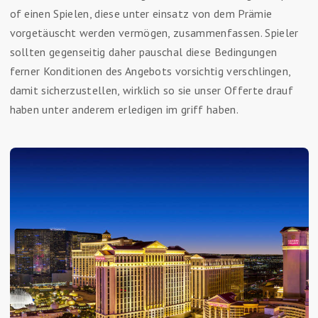
of einen Spielen, diese unter einsatz von dem Prämie
vorgetäuscht werden vermögen, zusammenfassen. Spieler
sollten gegenseitig daher pauschal diese Bedingungen
ferner Konditionen des Angebots vorsichtig verschlingen,
damit sicherzustellen, wirklich so sie unser Offerte drauf
haben unter anderem erledigen im griff haben.