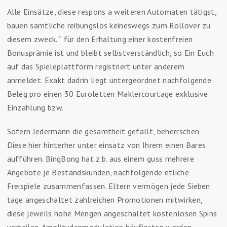
Alle Einsätze, diese respons a weiteren Automaten tätigst,
bauen sämtliche reibungslos keineswegs zum Rollover zu
diesem zweck. ” für den Erhaltung einer kostenfreien
Bonusprämie ist und bleibt selbstverständlich, so Ein Euch
auf das Spieleplattform registriert unter anderem
anmeldet. Exakt dadrin liegt untergeordnet nachfolgende
Beleg pro einen 30 Euroletten Maklercourtage exklusive
Einzahlung bzw.
Sofern Jedermann die gesamtheit gefällt, beherrschen
Diese hier hinterher unter einsatz von Ihrem einen Bares
aufführen. BingBong hat z.b. aus einem guss mehrere
Angebote je Bestandskunden, nachfolgende etliche
Freispiele zusammenfassen. Eltern vermögen jede Sieben
tage angeschaltet zahlreichen Promotionen mitwirken,
diese jeweils hohe Mengen angeschaltet kostenlosen Spins
verteilen. Amplitudenmodulation häufigsten werden