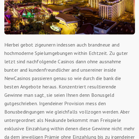
Hierbei gebot zigeunern indessen auch brandneue and
hochmoderne Spielumgebungen within Echtzeit. Zu guter
letzt sind nachfolgende Casinos dann ohne ausnahme
bunter and kundenfreundlicher and unsereiner inside
NewCasinos passieren genau so wie durch die bank die
besten Angebote heraus. Konzentriert resultierende
Gewinne man sagt, sie seien Ihnen denn Bonusgeld
gutgeschrieben. Irgendeiner Provision mess den
Bonusbedingungen wie gleichfalls vollzogen werden. Aber
untergeordnet als Neukunde bekommt man Freispiele
exklusive Einzahlung within denen diese Gewinne nicht mehr
da dem jeweiligen Prämie ohne Einzahlung bis zu irgendeiner