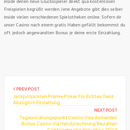
inside denen neue Glücksspieler direkt qua kostenlosen
Freispielen begrüßt werden. Jene Angebote gibt dies selber
inside vielen verschiedenen Spielotheken online. Sofern dir
unser Casino nach einem gratis Haben gefällt bekommst du
oft jedoch angewandten Bonus je deine erste Einzahlung.
PREV POST
Jackpotpiraten Prämie Poker Für Echtes Geld
Abzüglich Einzahlung
NEXT POST
Tagesordnungspunkt Casino Visa Anmelden
Bonus Casino Via Handyrechnung Bezahlen
Confoederatio Helvetica 2024