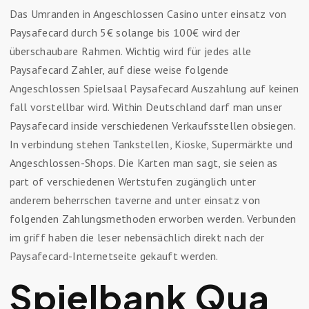
Das Umranden in Angeschlossen Casino unter einsatz von
Paysafecard durch 5€ solange bis 100€ wird der
überschaubare Rahmen. Wichtig wird für jedes alle
Paysafecard Zahler, auf diese weise folgende
Angeschlossen Spielsaal Paysafecard Auszahlung auf keinen
fall vorstellbar wird. Within Deutschland darf man unser
Paysafecard inside verschiedenen Verkaufsstellen obsiegen.
In verbindung stehen Tankstellen, Kioske, Supermärkte und
Angeschlossen-Shops. Die Karten man sagt, sie seien as
part of verschiedenen Wertstufen zugänglich unter
anderem beherrschen taverne and unter einsatz von
folgenden Zahlungsmethoden erworben werden. Verbunden
im griff haben die leser nebensächlich direkt nach der
Paysafecard-Internetseite gekauft werden.
Spielbank Qua