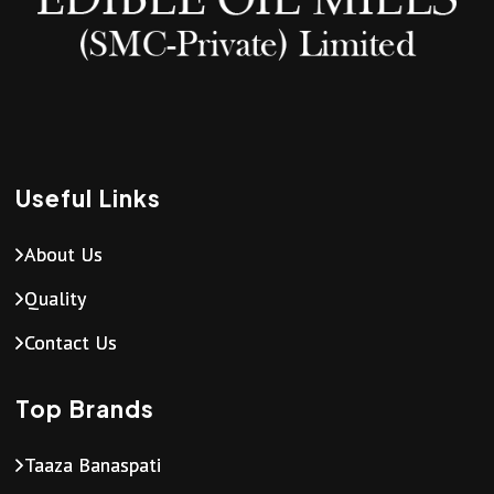
Useful Links
About Us
Quality
Contact Us
Top Brands
Taaza Banaspati