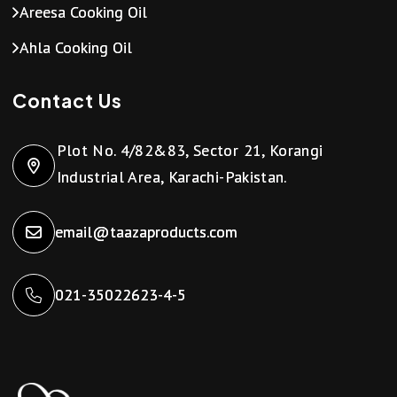
Areesa Cooking Oil
Ahla Cooking Oil
Contact Us
Plot No. 4/82&83, Sector 21, Korangi
Industrial Area, Karachi-Pakistan.
email@taazaproducts.com
021-35022623-4-5