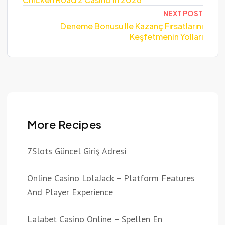
NEXT POST
Deneme Bonusu Ile Kazanç Fırsatlarını
Keşfetmenin Yolları
More Recipes
7Slots Güncel Giriş Adresi
Online Casino LolaJack – Platform Features
And Player Experience
Lalabet Casino Online – Spellen En