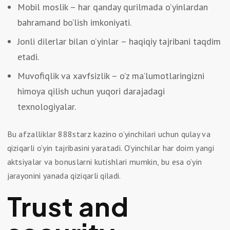
Mobil moslik – har qanday qurilmada o’yinlardan
bahramand bo’lish imkoniyati.
Jonli dilerlar bilan o’yinlar – haqiqiy tajribani taqdim
etadi.
Muvofiqlik va xavfsizlik – o’z ma’lumotlaringizni
himoya qilish uchun yuqori darajadagi
texnologiyalar.
Bu afzalliklar 888starz kazino o’yinchilari uchun qulay va
qiziqarli o’yin tajribasini yaratadi. O’yinchilar har doim yangi
aktsiyalar va bonuslarni kutishlari mumkin, bu esa o’yin
jarayonini yanada qiziqarli qiladi.
Trust and