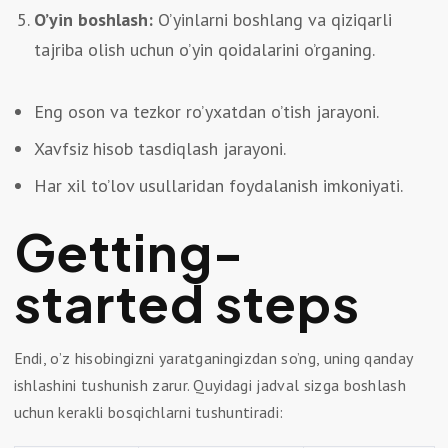
O’yin boshlash:
O’yinlarni boshlang va qiziqarli
tajriba olish uchun o’yin qoidalarini o’rganing.
Eng oson va tezkor ro’yxatdan o’tish jarayoni.
Xavfsiz hisob tasdiqlash jarayoni.
Har xil to’lov usullaridan foydalanish imkoniyati.
Getting-
started steps
Endi, o’z hisobingizni yaratganingizdan so’ng, uning qanday
ishlashini tushunish zarur. Quyidagi jadval sizga boshlash
uchun kerakli bosqichlarni tushuntiradi: