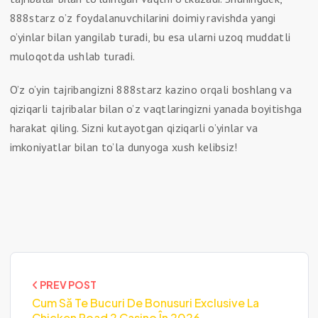
888starz o’z foydalanuvchilarini doimiy ravishda yangi
o’yinlar bilan yangilab turadi, bu esa ularni uzoq muddatli
muloqotda ushlab turadi.
O’z o’yin tajribangizni 888starz kazino orqali boshlang va
qiziqarli tajribalar bilan o’z vaqtlaringizni yanada boyitishga
harakat qiling. Sizni kutayotgan qiziqarli o’yinlar va
imkoniyatlar bilan to’la dunyoga xush kelibsiz!
PREV POST
Cum Să Te Bucuri De Bonusuri Exclusive La
Chicken Road 2 Casino În 2026