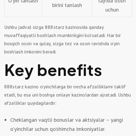
O’yin tanlash
tajriba olish
birini tanlash
uchun
Ushbu jadval sizga 888starz kazinosida qanday
muvaffaqiyatli boshlash mumkinligini ko’rsatadi. Har bir
bosqich oson va qulay, sizga tez va oson ravishda o’yin
boshlash imkonini beradi.
Key benefits
888starz kazino o’yinchilarga bir necha afzalliklarni taklif
etadi, bu esa uni boshqa onlayn kazinolardan ajratadi. Ushbu
afzalliklar quyidagilardir:
Cheklangan vaqtli bonuslar va aktsiyalar – yangi
o’yinchilar uchun qo’shimcha imkoniyatlar.