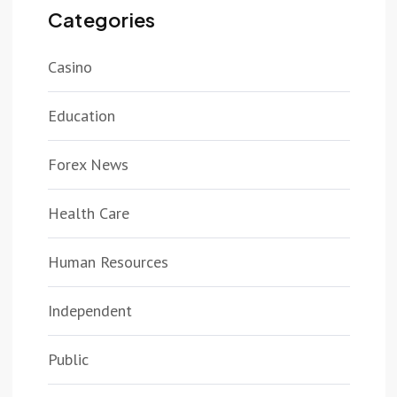
Categories
Casino
Education
Forex News
Health Care
Human Resources
Independent
Public