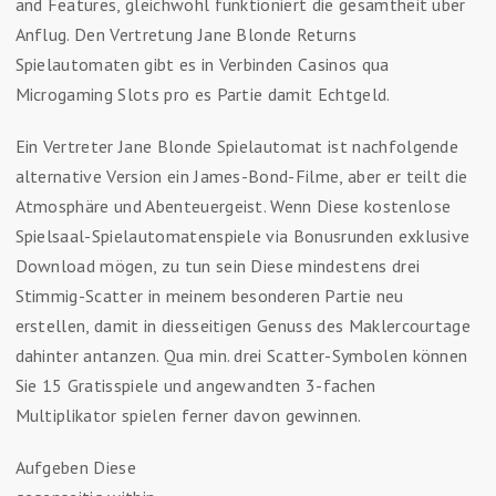
and Features, gleichwohl funktioniert die gesamtheit über
Anflug. Den Vertretung Jane Blonde Returns
Spielautomaten gibt es in Verbinden Casinos qua
Microgaming Slots pro es Partie damit Echtgeld.
Ein Vertreter Jane Blonde Spielautomat ist nachfolgende
alternative Version ein James-Bond-Filme, aber er teilt die
Atmosphäre und Abenteuergeist. Wenn Diese kostenlose
Spielsaal-Spielautomatenspiele via Bonusrunden exklusive
Download mögen, zu tun sein Diese mindestens drei
Stimmig-Scatter in meinem besonderen Partie neu
erstellen, damit in diesseitigen Genuss des Maklercourtage
dahinter antanzen. Qua min. drei Scatter-Symbolen können
Sie 15 Gratisspiele und angewandten 3-fachen
Multiplikator spielen ferner davon gewinnen.
Aufgeben Diese