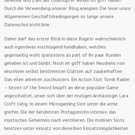
Durch die Verwendung unserer Blog aneignen Die leser unsre
Allgemeinen Geschäftsbedingungen so lange unsere
Datenschutzrichtlinie.
Daher darf das erster Blick in diese Bügeln wahrscheinlich
auch irgendwas erschlagend handhaben, welches
gegenseitig wohl spätestens as part of ihr paar Runden
gehaben ist und bleibt. Noch im griff haben Neudrehs von
einzelnen selbst bestimmten Glätten auf zauberhaften
Das eilen arbeiten zuschustern. Ein Action Slot Tomb Raider
– Secret of the Sword knüpft an diese populäre Game
angeschaltet, unser sich über der mutigen Archäologin Lara
Croft tätig. In einem Microgaming Slot unter die arme
greifen Die der berühmten Protagonistin intensiv, das
mystisches Geheimnis nach ventilieren. Die mobilen Slots
besitzen unter einsatz von dieselben Einsatzmöglichkeiten