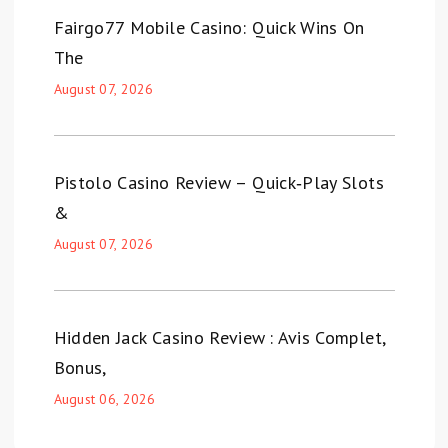
Fairgo77 Mobile Casino: Quick Wins On
The
August 07, 2026
Pistolo Casino Review – Quick‑Play Slots
&
August 07, 2026
Hidden Jack Casino Review : Avis Complet,
Bonus,
August 06, 2026