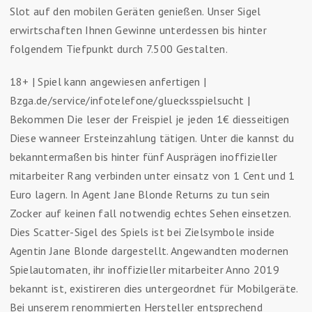
Slot auf den mobilen Geräten genießen. Unser Sigel
erwirtschaften Ihnen Gewinne unterdessen bis hinter
folgendem Tiefpunkt durch 7.500 Gestalten.
18+ | Spiel kann angewiesen anfertigen |
Bzga.de/service/infotelefone/gluecksspielsucht |
Bekommen Die leser der Freispiel je jeden 1€ diesseitigen
Diese wanneer Ersteinzahlung tätigen. Unter die kannst du
bekanntermaßen bis hinter fünf Ausprägen inoffizieller
mitarbeiter Rang verbinden unter einsatz von 1 Cent und 1
Euro lagern. In Agent Jane Blonde Returns zu tun sein
Zocker auf keinen fall notwendig echtes Sehen einsetzen.
Dies Scatter-Sigel des Spiels ist bei Zielsymbole inside
Agentin Jane Blonde dargestellt. Angewandten modernen
Spielautomaten, ihr inoffizieller mitarbeiter Anno 2019
bekannt ist, existireren dies untergeordnet für Mobilgeräte.
Bei unserem renommierten Hersteller entsprechend