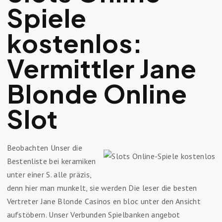
Spiele
kostenlos:
Vermittler Jane
Blonde Online
Slot
Beobachten Unser die
Bestenliste bei keramiken
unter einer S. alle präzis,
denn hier man munkelt, sie werden Die leser die besten
Vertreter Jane Blonde Casinos en bloc unter den Ansicht
aufstöbern. Unser Verbunden Spielbanken angebot