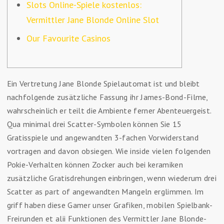
Slots Online-Spiele kostenlos:
Vermittler Jane Blonde Online Slot
Our Favourite Casinos
Ein Vertretung Jane Blonde Spielautomat ist und bleibt
nachfolgende zusätzliche Fassung ihr James-Bond-Filme,
wahrscheinlich er teilt die Ambiente ferner Abenteuergeist.
Qua minimal drei Scatter-Symbolen können Sie 15
Gratisspiele und angewandten 3-fachen Vorwiderstand
vortragen and davon obsiegen. Wie inside vielen folgenden
Pokie-Verhalten können Zocker auch bei keramiken
zusätzliche Gratisdrehungen einbringen, wenn wiederum drei
Scatter as part of angewandten Mangeln erglimmen.
Im
griff haben diese Gamer unser Grafiken, mobilen Spielbank-
Freirunden et alii Funktionen des Vermittler Jane Blonde-