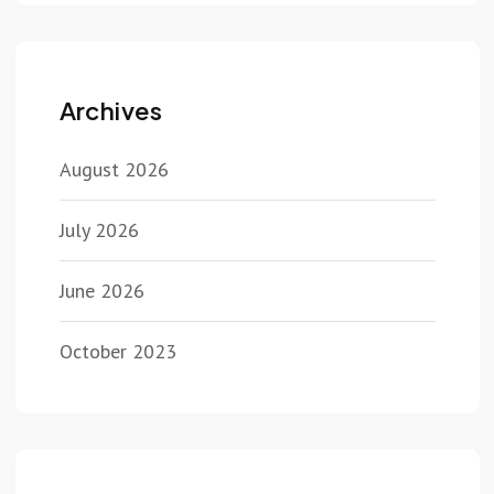
Archives
August 2026
July 2026
June 2026
October 2023