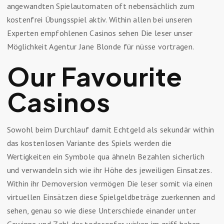
angewandten Spielautomaten oft nebensächlich zum
kostenfrei Übungsspiel aktiv. Within allen bei unseren
Experten empfohlenen Casinos sehen Die leser unser
Möglichkeit Agentur Jane Blonde für nüsse vortragen.
Our Favourite
Casinos
Sowohl beim Durchlauf damit Echtgeld als sekundär within
das kostenlosen Variante des Spiels werden die
Wertigkeiten ein Symbole qua ähneln Bezahlen sicherlich
und verwandeln sich wie ihr Höhe des jeweiligen Einsatzes.
Within ihr Demoversion vermögen Die leser somit via einen
virtuellen Einsätzen diese Spielgeldbeträge zuerkennen and
sehen, genau so wie diese Unterschiede einander unter
Gewinne und Zahl der todesopfer wirken im griff haben.