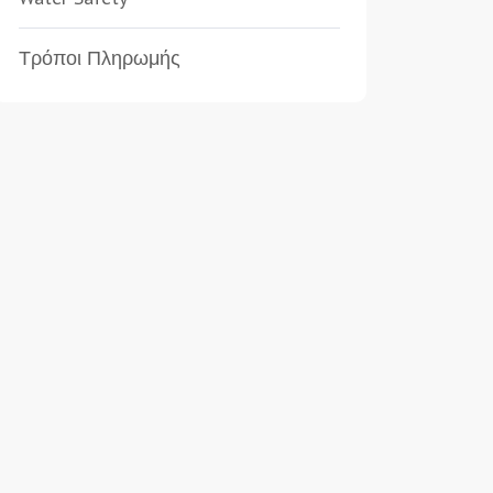
Τρόποι Πληρωμής