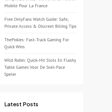
Mobile Pour La France
Free OnlyFans Watch Guide: Safe,
Private Access & Discreet Billing Tips
ThePokies: Fast‑Track Gaming For
Quick Wins
Wild Robin: Quick‑Hit Slots En Flashy
Table Games Voor De Snel‑Pace
Speler
Latest Posts