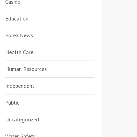
Casino
Education
Forex News
Health Care
Human Resources
Independent
Public
Uncategorized
Water Safety