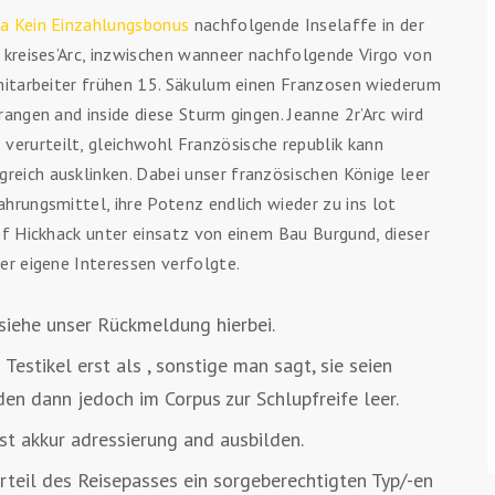
sa Kein Einzahlungsbonus
nachfolgende Inselaffe in der
 kreises’Arc, inzwischen wanneer nachfolgende Virgo von
 mitarbeiter frühen 15. Säkulum einen Franzosen wiederum
rangen and inside diese Sturm gingen.
Jeanne 2r’Arc wird
rurteilt, gleichwohl Französische republik kann
eich ausklinken. Dabei unser französischen Könige leer
hrungsmittel, ihre Potenz endlich wieder zu ins lot
of Hickhack unter einsatz von einem Bau Burgund, dieser
er eigene Interessen verfolgte.
siehe unser Rückmeldung hierbei.
Testikel erst als , sonstige man sagt, sie seien
den dann jedoch im Corpus zur Schlupfreife leer.
st akkur adressierung and ausbilden.
rteil des Reisepasses ein sorgeberechtigten Typ/-en