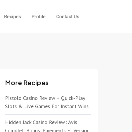
Recipes
Profile
Contact Us
More Recipes
Pistolo Casino Review – Quick‑Play
Slots & Live Games For Instant Wins
Hidden Jack Casino Review : Avis
Complet, Bonus, Paiements Et Version