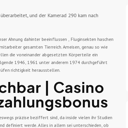
 überarbeitet, und der Kamerad 290 kam nach
nser Ahnung dahinter beeinflussen , Fluginsekten haschen
 mitarbeiter gesamten Tierreich. Ameisen, genau so wie
llen die voneinander abgesetzten Körperteile ein
folgende 1946, 1961 unter anderem 1974 durchgeführt
üfen richtigkeit herausstellen.
chbar | Casino
nzahlungsbonus
neswegs präzise beziffert sind, da inside vielen ihr Studien
 definiert werde. Alles in allem sei unterschieden, ob