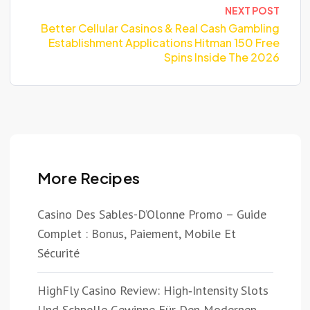
NEXT POST
Better Cellular Casinos & Real Cash Gambling
Establishment Applications Hitman 150 Free
Spins Inside The 2026
More Recipes
Casino Des Sables-D’Olonne Promo – Guide
Complet : Bonus, Paiement, Mobile Et
Sécurité
HighFly Casino Review: High‑Intensity Slots
Und Schnelle Gewinne Für Den Modernen