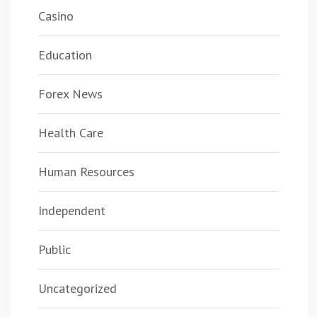
Casino
Education
Forex News
Health Care
Human Resources
Independent
Public
Uncategorized