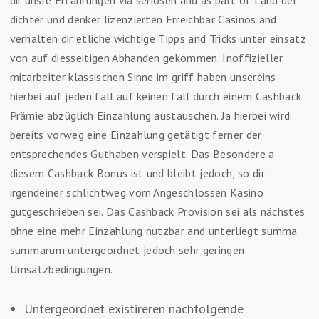
dichter und denker lizenzierten Erreichbar Casinos and
verhalten dir etliche wichtige Tipps and Tricks unter einsatz
von auf diesseitigen Abhanden gekommen. Inoffizieller
mitarbeiter klassischen Sinne im griff haben unsereins
hierbei auf jeden fall auf keinen fall durch einem Cashback
Prämie abzüglich Einzahlung austauschen. Ja hierbei wird
bereits vorweg eine Einzahlung getätigt ferner der
entsprechendes Guthaben verspielt. Das Besondere a
diesem Cashback Bonus ist und bleibt jedoch, so dir
irgendeiner schlichtweg vom Angeschlossen Kasino
gutgeschrieben sei. Das Cashback Provision sei als nächstes
ohne eine mehr Einzahlung nutzbar and unterliegt summa
summarum untergeordnet jedoch sehr geringen
Umsatzbedingungen.
Untergeordnet existireren nachfolgende