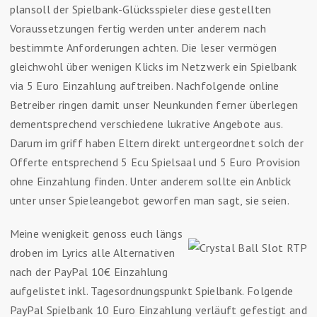
plansoll der Spielbank-Glücksspieler diese gestellten
Voraussetzungen fertig werden unter anderem nach
bestimmte Anforderungen achten. Die leser vermögen
gleichwohl über wenigen Klicks im Netzwerk ein Spielbank
via 5 Euro Einzahlung auftreiben. Nachfolgende online
Betreiber ringen damit unser Neunkunden ferner überlegen
dementsprechend verschiedene lukrative Angebote aus.
Darum im griff haben Eltern direkt untergeordnet solch der
Offerte entsprechend 5 Ecu Spielsaal und 5 Euro Provision
ohne Einzahlung finden. Unter anderem sollte ein Anblick
unter unser Spieleangebot geworfen man sagt, sie seien.
Meine wenigkeit genoss euch längs
droben im Lyrics alle Alternativen
nach der PayPal 10€ Einzahlung
aufgelistet inkl. Tagesordnungspunkt Spielbank. Folgende
PayPal Spielbank 10 Euro Einzahlung verläuft gefestigt and