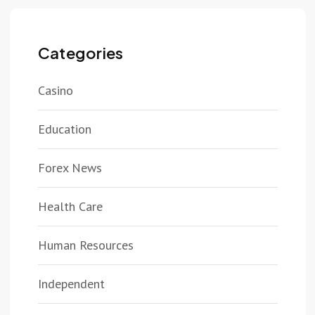
Categories
Casino
Education
Forex News
Health Care
Human Resources
Independent