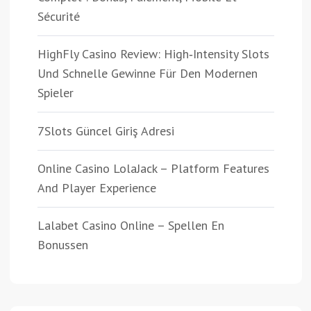
Sécurité
HighFly Casino Review: High‑Intensity Slots
Und Schnelle Gewinne Für Den Modernen
Spieler
7Slots Güncel Giriş Adresi
Online Casino LolaJack – Platform Features
And Player Experience
Lalabet Casino Online – Spellen En
Bonussen