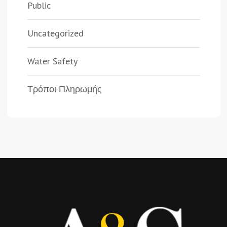
Public
Uncategorized
Water Safety
Τρόποι Πληρωμής