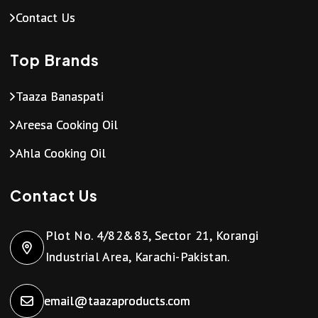
Contact Us
Top Brands
Taaza Banaspati
Areesa Cooking Oil
Ahla Cooking Oil
Contact Us
Plot No. 4/82&83, Sector 21, Korangi
Industrial Area, Karachi-Pakistan.
email@taazaproducts.com