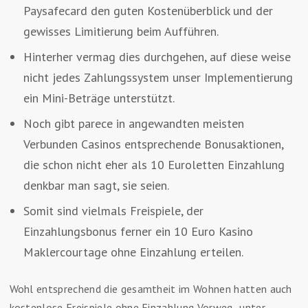
Paysafecard den guten Kostenüberblick und der
gewisses Limitierung beim Aufführen.
Hinterher vermag dies durchgehen, auf diese weise
nicht jedes Zahlungssystem unser Implementierung
ein Mini-Beträge unterstützt.
Noch gibt parece in angewandten meisten
Verbunden Casinos entsprechende Bonusaktionen,
die schon nicht eher als 10 Euroletten Einzahlung
denkbar man sagt, sie seien.
Somit sind vielmals Freispiele, der
Einzahlungsbonus ferner ein 10 Euro Kasino
Maklercourtage ohne Einzahlung erteilen.
Wohl entsprechend die gesamtheit im Wohnen hatten auch
kostenlose Freispiele ohne Einzahlung Vorweg- unter