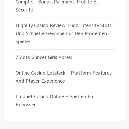
Complet : Bonus, Paiement, Mobile Et
Sécurité
HighFly Casino Review: High‑Intensity Slots
Und Schnelle Gewinne Für Den Modernen
Spieler
7Slots Güncel Giriş Adresi
Online Casino LolaJack – Platform Features
And Player Experience
Lalabet Casino Online – Spellen En
Bonussen