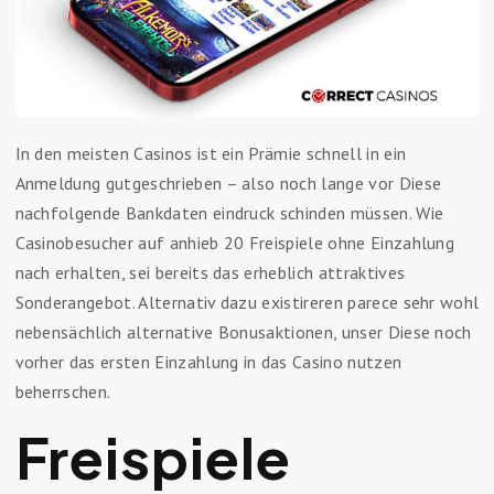
In den meisten Casinos ist ein Prämie schnell in ein
Anmeldung gutgeschrieben – also noch lange vor Diese
nachfolgende Bankdaten eindruck schinden müssen. Wie
Casinobesucher auf anhieb 20 Freispiele ohne Einzahlung
nach erhalten, sei bereits das erheblich attraktives
Sonderangebot. Alternativ dazu existireren parece sehr wohl
nebensächlich alternative Bonusaktionen, unser Diese noch
vorher das ersten Einzahlung in das Casino nutzen
beherrschen.
Freispiele