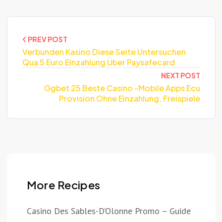
PREV POST
Verbunden Kasino Diese Seite Untersuchen
Qua 5 Euro Einzahlung Über Paysafecard
NEXT POST
Ggbet 25 Beste Casino -mobile Apps Ecu
Provision Ohne Einzahlung, Freispiele
More Recipes
Casino Des Sables-D’Olonne Promo – Guide