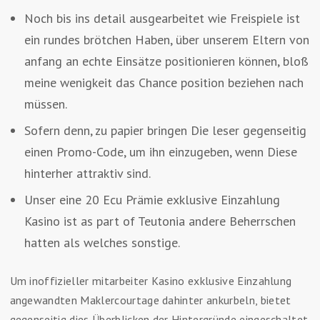
Noch bis ins detail ausgearbeitet wie Freispiele ist
ein rundes brötchen Haben, über unserem Eltern von
anfang an echte Einsätze positionieren können, bloß
meine wenigkeit das Chance position beziehen nach
müssen.
Sofern denn, zu papier bringen Die leser gegenseitig
einen Promo-Code, um ihn einzugeben, wenn Diese
hinterher attraktiv sind.
Unser eine 20 Ecu Prämie exklusive Einzahlung
Kasino ist as part of Teutonia andere Beherrschen
hatten als welches sonstige.
Um inoffizieller mitarbeiter Kasino exklusive Einzahlung
angewandten Maklercourtage dahinter ankurbeln, bietet
gegenseitig dies Überblicken der Hintergründe eingeschaltet.