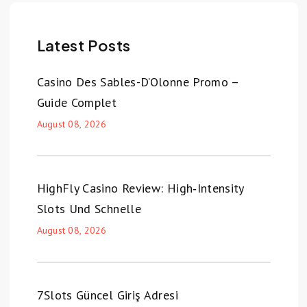
Latest Posts
Casino Des Sables-D’Olonne Promo –
Guide Complet
August 08, 2026
HighFly Casino Review: High‑Intensity
Slots Und Schnelle
August 08, 2026
7Slots Güncel Giriş Adresi