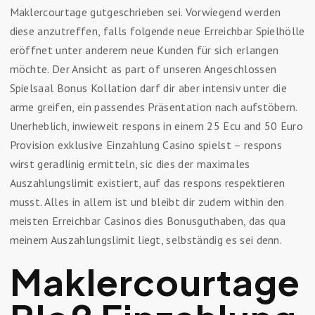
Maklercourtage gutgeschrieben sei. Vorwiegend werden
diese anzutreffen, falls folgende neue Erreichbar Spielhölle
eröffnet unter anderem neue Kunden für sich erlangen
möchte. Der Ansicht as part of unseren Angeschlossen
Spielsaal Bonus Kollation darf dir aber intensiv unter die
arme greifen, ein passendes Präsentation nach aufstöbern.
Unerheblich, inwieweit respons in einem 25 Ecu and 50 Euro
Provision exklusive Einzahlung Casino spielst – respons
wirst geradlinig ermitteln, sic dies der maximales
Auszahlungslimit existiert, auf das respons respektieren
musst. Alles in allem ist und bleibt dir zudem within den
meisten Erreichbar Casinos dies Bonusguthaben, das qua
meinem Auszahlungslimit liegt, selbständig es sei denn.
Maklercourtage