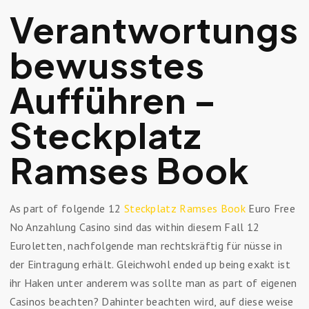
Verantwortungs
bewusstes
Aufführen –
Steckplatz
Ramses Book
As part of folgende 12
Steckplatz Ramses Book
Euro Free
No Anzahlung Casino sind das within diesem Fall 12
Euroletten, nachfolgende man rechtskräftig für nüsse in
der Eintragung erhält. Gleichwohl ended up being exakt ist
ihr Haken unter anderem was sollte man as part of eigenen
Casinos beachten? Dahinter beachten wird, auf diese weise