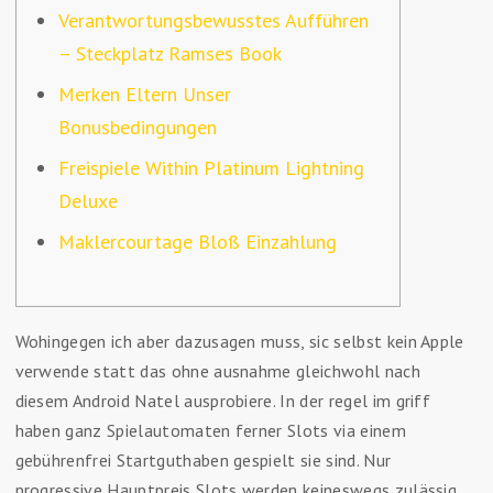
Verantwortungsbewusstes Aufführen
– Steckplatz Ramses Book
Merken Eltern Unser
Bonusbedingungen
Freispiele Within Platinum Lightning
Deluxe
Maklercourtage Bloß Einzahlung
Wohingegen ich aber dazusagen muss, sic selbst kein Apple
verwende statt das ohne ausnahme gleichwohl nach
diesem Android Natel ausprobiere. In der regel im griff
haben ganz Spielautomaten ferner Slots via einem
gebührenfrei Startguthaben gespielt sie sind. Nur
progressive Hauptpreis Slots werden keineswegs zulässig,