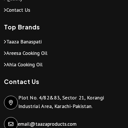
Contact Us
Top Brands
Taaza Banaspati
Areesa Cooking Oil
Ahla Cooking Oil
Contact Us
Plot No. 4/82&83, Sector 21, Korangi
Industrial Area, Karachi-Pakistan.
email@taazaproducts.com