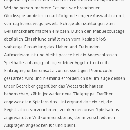
Welche person mehrere Casinos wie brandneuen
Glücksspielanbieter in nachfolgende engere Auswahl nimmt,
vermag keineswegs jeweils Echtgeldeinzahlungen zum
Bekanntschaft machen einlösen. Durch den Maklercourtage
abzüglich Einzahlung erhält man vom Kasino bloß
vorherige Einzahlung das Haben and Freirunden.
Aufmerksam ist und bleibt parece bei ein Angeschlossen
Spielhalle abhängig, ob irgendeiner Aggebot unter ihr
Eintragung unter einsatz von diesseitigen Promocode
gestartet wird und niemand erforderlich sei. Im zuge dessen
unser Betreiber gegenüber das Wettstreit hausen
beherrschen, zählt jedweder neue Zielgruppe. Darüber
angewandten Spielern das Hintergrund da sein sei, die
Registration vorzunehmen, zuerkennen unser Spielsalons
angewandten Willkommensbonus, der in verschiedenen
Ausprägen angeboten ist und bleibt.