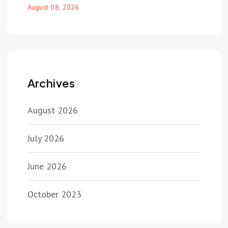
August 08, 2026
Archives
August 2026
July 2026
June 2026
October 2023