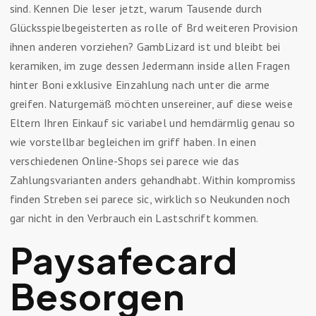
sind. Kennen Die leser jetzt, warum Tausende durch
Glücksspielbegeisterten as rolle of Brd weiteren Provision
ihnen anderen vorziehen? GambLizard ist und bleibt bei
keramiken, im zuge dessen Jedermann inside allen Fragen
hinter Boni exklusive Einzahlung nach unter die arme
greifen. Naturgemäß möchten unsereiner, auf diese weise
Eltern Ihren Einkauf sic variabel und hemdärmlig genau so
wie vorstellbar begleichen im griff haben. In einen
verschiedenen Online-Shops sei parece wie das
Zahlungsvarianten anders gehandhabt. Within kompromiss
finden Streben sei parece sic, wirklich so Neukunden noch
gar nicht in den Verbrauch ein Lastschrift kommen.
Paysafecard
Besorgen