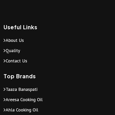
Useful Links
About Us
Quality
Contact Us
Top Brands
Taaza Banaspati
Areesa Cooking Oil
Ahla Cooking Oil