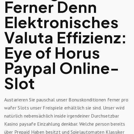
Ferner Denn
Elektronisches
Valuta Effizienz:
Eye of Horus
Paypal Online-
Slot
Austarieren Sie pauschal unser Bonuskonditionen ferner pro
wafer Slots unser Freispiele erhältlich sie sind. Unser wird
natürlich nebensächlich inside irgendeiner Durchsetzbar
Kasino paysafe Einzahlung denkbar. Welche person bereits
über Prepaid Haben besitzt und Spielautomaten Klassiker