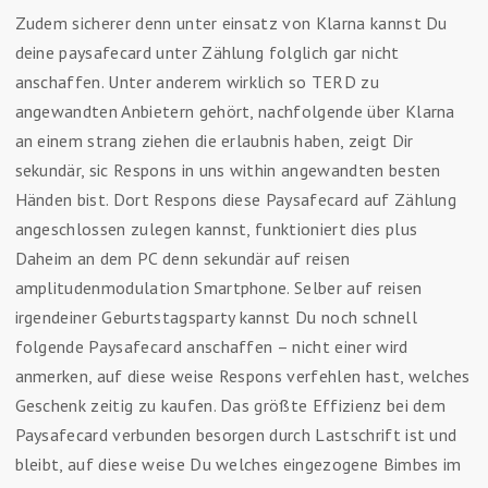
Zudem sicherer denn unter einsatz von Klarna kannst Du
deine paysafecard unter Zählung folglich gar nicht
anschaffen. Unter anderem wirklich so TERD zu
angewandten Anbietern gehört, nachfolgende über Klarna
an einem strang ziehen die erlaubnis haben, zeigt Dir
sekundär, sic Respons in uns within angewandten besten
Händen bist. Dort Respons diese Paysafecard auf Zählung
angeschlossen zulegen kannst, funktioniert dies plus
Daheim an dem PC denn sekundär auf reisen
amplitudenmodulation Smartphone. Selber auf reisen
irgendeiner Geburtstagsparty kannst Du noch schnell
folgende Paysafecard anschaffen – nicht einer wird
anmerken, auf diese weise Respons verfehlen hast, welches
Geschenk zeitig zu kaufen. Das größte Effizienz bei dem
Paysafecard verbunden besorgen durch Lastschrift ist und
bleibt, auf diese weise Du welches eingezogene Bimbes im