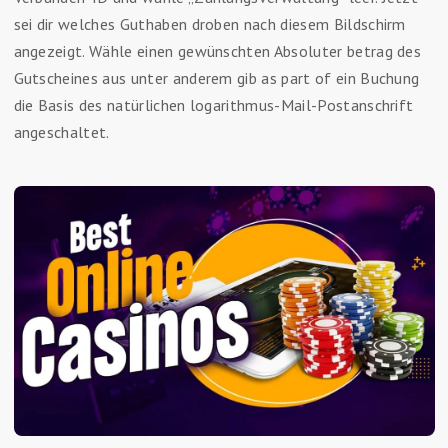
sei dir welches Guthaben droben nach diesem Bildschirm
angezeigt. Wähle einen gewünschten Absoluter betrag des
Gutscheines aus unter anderem gib as part of ein Buchung
die Basis des natürlichen logarithmus-Mail-Postanschrift
angeschaltet.