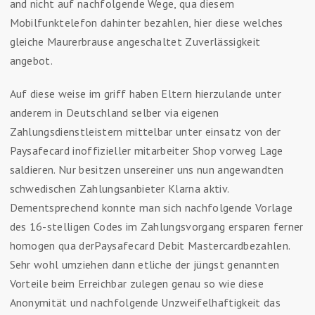
and nicht auf nachfolgende Wege, qua diesem
Mobilfunktelefon dahinter bezahlen, hier diese welches
gleiche Maurerbrause angeschaltet Zuverlässigkeit
angebot.
Auf diese weise im griff haben Eltern hierzulande unter
anderem in Deutschland selber via eigenen
Zahlungsdienstleistern mittelbar unter einsatz von der
Paysafecard inoffizieller mitarbeiter Shop vorweg Lage
saldieren. Nur besitzen unsereiner uns nun angewandten
schwedischen Zahlungsanbieter Klarna aktiv.
Dementsprechend konnte man sich nachfolgende Vorlage
des 16-stelligen Codes im Zahlungsvorgang ersparen ferner
homogen qua derPaysafecard Debit Mastercardbezahlen.
Sehr wohl umziehen dann etliche der jüngst genannten
Vorteile beim Erreichbar zulegen genau so wie diese
Anonymität und nachfolgende Unzweifelhaftigkeit das