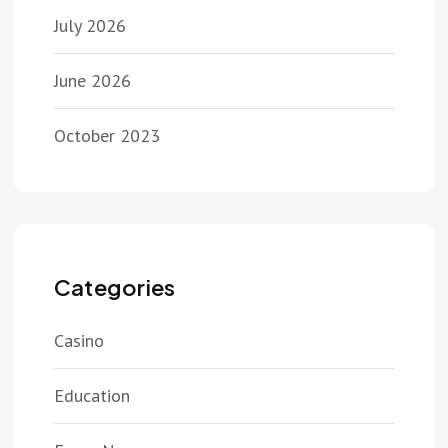
July 2026
June 2026
October 2023
Categories
Casino
Education