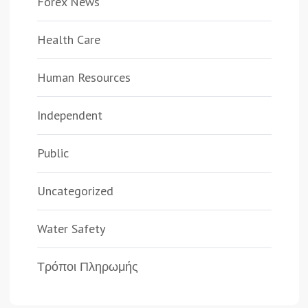
Forex News
Health Care
Human Resources
Independent
Public
Uncategorized
Water Safety
Τρόποι Πληρωμής