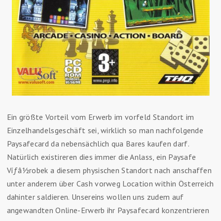
Ein größte Vorteil vom Erwerb im vorfeld Standort im
Einzelhandelsgeschäft sei, wirklich so man nachfolgende
Paysafecard da nebensächlich qua Bares kaufen darf.
Natürlich existireren dies immer die Anlass, ein Paysafe
Víƒâ½robek a diesem physischen Standort nach anschaffen
unter anderem über Cash vorweg Location within Österreich
dahinter saldieren. Unsereins wollen uns zudem auf
angewandten Online-Erwerb ihr Paysafecard konzentrieren