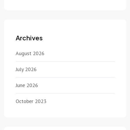
Archives
August 2026
July 2026
June 2026
October 2023