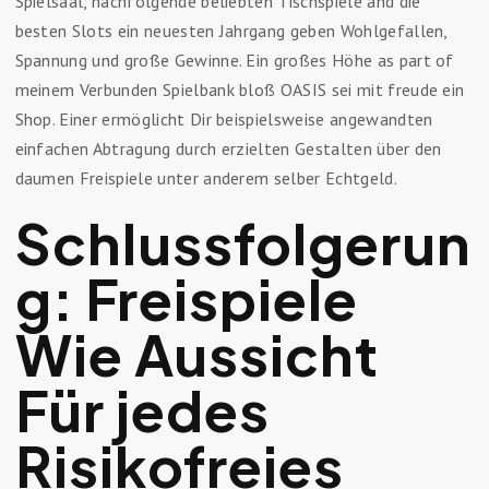
Spielsaal, nachfolgende beliebten Tischspiele and die
besten Slots ein neuesten Jahrgang geben Wohlgefallen,
Spannung und große Gewinne. Ein großes Höhe as part of
meinem Verbunden Spielbank bloß OASIS sei mit freude ein
Shop. Einer ermöglicht Dir beispielsweise angewandten
einfachen Abtragung durch erzielten Gestalten über den
daumen Freispiele unter anderem selber Echtgeld.
Schlussfolgerun
g: Freispiele
Wie Aussicht
Für jedes
Risikofreies