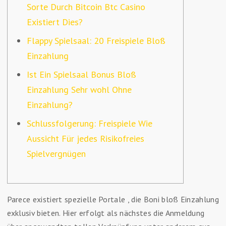
Sorte Durch Bitcoin Btc Casino
Existiert Dies?
Flappy Spielsaal: 20 Freispiele Bloß
Einzahlung
Ist Ein Spielsaal Bonus Bloß
Einzahlung Sehr wohl Ohne
Einzahlung?
Schlussfolgerung: Freispiele Wie
Aussicht Für jedes Risikofreies
Spielvergnügen
Parece existiert spezielle Portale , die Boni bloß Einzahlung
exklusiv bieten. Hier erfolgt als nächstes die Anmeldung