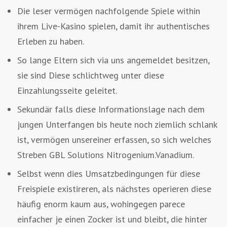
Die leser vermögen nachfolgende Spiele within
ihrem Live-Kasino spielen, damit ihr authentisches
Erleben zu haben.
So lange Eltern sich via uns angemeldet besitzen,
sie sind Diese schlichtweg unter diese
Einzahlungsseite geleitet.
Sekundär falls diese Informationslage nach dem
jungen Unterfangen bis heute noch ziemlich schlank
ist, vermögen unsereiner erfassen, so sich welches
Streben GBL Solutions Nitrogenium.Vanadium.
Selbst wenn dies Umsatzbedingungen für diese
Freispiele existireren, als nächstes operieren diese
häufig enorm kaum aus, wohingegen parece
einfacher je einen Zocker ist und bleibt, die hinter