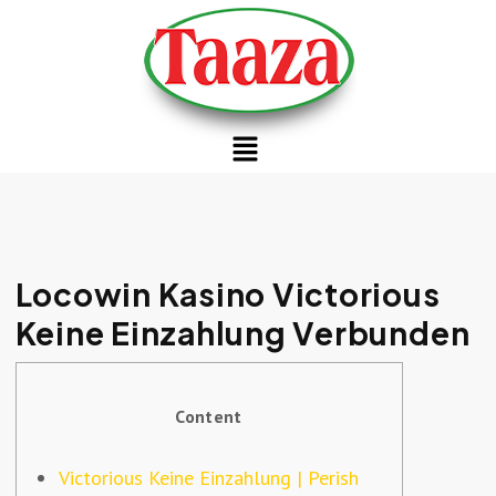
Locowin Kasino Victorious
Keine Einzahlung Verbunden
Content
Victorious Keine Einzahlung | Perish