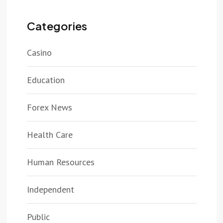
Categories
Casino
Education
Forex News
Health Care
Human Resources
Independent
Public