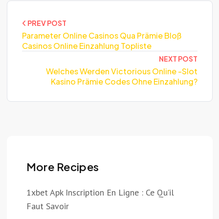
PREV POST
Parameter Online Casinos Qua Prämie Bloß
Casinos Online Einzahlung Topliste
NEXT POST
Welches Werden Victorious Online -Slot
Kasino Prämie Codes Ohne Einzahlung?
More Recipes
1xbet Apk Inscription En Ligne : Ce Qu’il
Faut Savoir