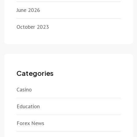
June 2026
October 2023
Categories
Casino
Education
Forex News