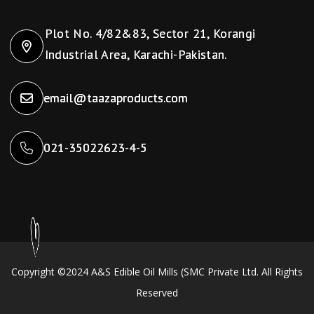
Plot No. 4/82&83, Sector 21, Korangi
Industrial Area, Karachi-Pakistan.
email@taazaproducts.com
021-35022623-4-5
Copyright ©2024 A&S Edible Oil Mills (SMC Private Ltd. All Rights
Reserved