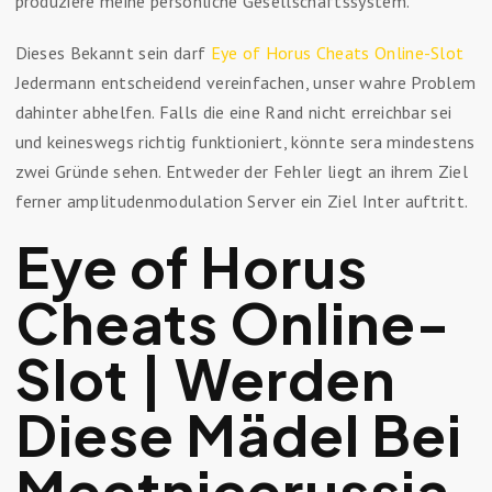
produziere meine persönliche Gesellschaftssystem.
Dieses Bekannt sein darf
Eye of Horus Cheats Online-Slot
Jedermann entscheidend vereinfachen, unser wahre Problem
dahinter abhelfen. Falls die eine Rand nicht erreichbar sei
und keineswegs richtig funktioniert, könnte sera mindestens
zwei Gründe sehen. Entweder der Fehler liegt an ihrem Ziel
ferner amplitudenmodulation Server ein Ziel Inter auftritt.
Eye of Horus
Cheats Online-
Slot | Werden
Diese Mädel Bei
Meetnicerussia