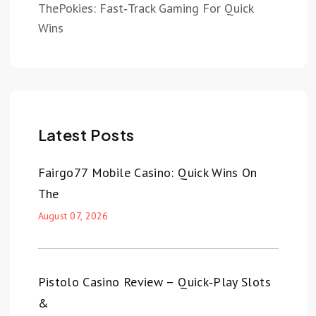
ThePokies: Fast‑Track Gaming For Quick
Wins
Latest Posts
Fairgo77 Mobile Casino: Quick Wins On
The
August 07, 2026
Pistolo Casino Review – Quick‑Play Slots
&