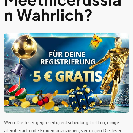
n Wahrlich?
Wenn Die leser gegenseitig entscheidung treffen, einige
atemberaubende Frauen anzuziehen, vermögen Die leser