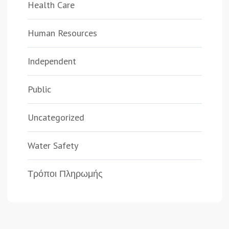
Health Care
Human Resources
Independent
Public
Uncategorized
Water Safety
Τρόποι Πληρωμής