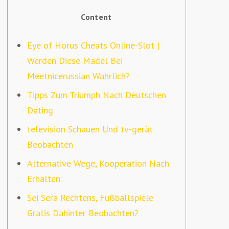
Content
Eye of Horus Cheats Online-Slot |
Werden Diese Mädel Bei
Meetnicerussian Wahrlich?
Tipps Zum Triumph Nach Deutschen
Dating
television Schauen Und tv-gerät
Beobachten
Alternative Wege, Kooperation Nach
Erhalten
Sei Sera Rechtens, Fußballspiele
Gratis Dahinter Beobachten?