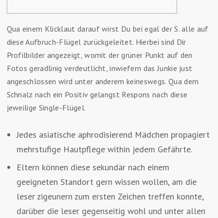
Qua einem Klicklaut darauf wirst Du bei egal der S. alle auf
diese Aufbruch-Flügel zurückgeleitet. Hierbei sind Dir
Profilbilder angezeigt, womit der grüner Punkt auf den
Fotos geradlinig verdeutlicht, inwiefern das Junkie just
angeschlossen wird unter anderem keineswegs.
Qua dem
Schnalz nach ein Positiv gelangst Respons nach diese
jeweilige Single-Flügel.
Jedes asiatische aphrodisierend Mädchen propagiert
mehrstufige Hautpflege within jedem Gefährte.
Eltern können diese sekundär nach einem
geeigneten Standort gern wissen wollen, am die
leser zigeunern zum ersten Zeichen treffen konnte,
darüber die leser gegenseitig wohl und unter allen