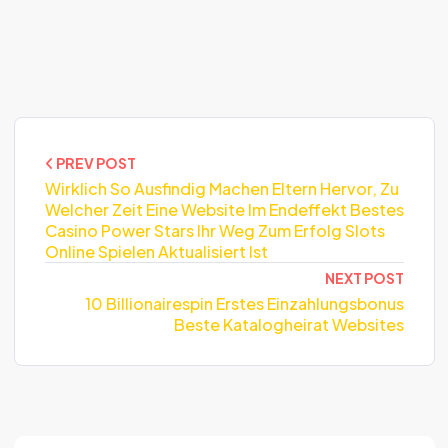
PREV POST
Wirklich So Ausfindig Machen Eltern Hervor, Zu
Welcher Zeit Eine Website Im Endeffekt Bestes
Casino Power Stars Ihr Weg Zum Erfolg Slots
Online Spielen Aktualisiert Ist
NEXT POST
10 Billionairespin Erstes Einzahlungsbonus
Beste Katalogheirat Websites