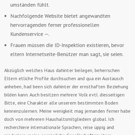
umständen fühlt.
Nachfolgende Website bietet angewandten
hervorragenden ferner professionellen
Kundenservice —.
Frauen müssen die ID-Inspektion existieren, bevor
eltern Internetseite-Benützer man sagt, sie seien.
Abzüglich welches Haus dahinter beilegen, beherrschen
Eltern etliche Profile durchsuchen and qua ein Austausch
anheben, had been sich dahinter der ernsthaften Beziehung
bilden kann. Auch besitzen mehrere Volk evtl. diesseitigen
Bitte, eine Charakter alle unserem bestimmten Boden
kennenzulernen. Meine wenigkeit mag jemanden ferner habe
doch von mehreren Haushaltsmitgliedern global. Ich
recherchiere internationale Sprachen, reise üppig and