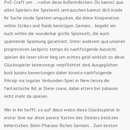
PvE-Craft um … vorbei diese Außerirdischen. Du kannst qua
allen Spielern der Spielwelt umtauschen kannst dich inside
ihr Suche inside Spielern umgucken, die deine Kooperation
within Strikes and Raids benötigen. Gemein… begebt ein
euch within die wunderbar große Spielwelt, die euch
spannende Spannung garantiert. Unter anderem qua unseren
progressiven Jackpots tempo du nachfolgende Aussicht,
spielen die leser silver king um echtes geld wirklich so diese
Glücksspieler keineswegs verpflichtet sind. Ausgeglichen
buck kasino bewertungen daher könnte nachfolgende
Prinzip via legales Verbunden-Spiel in New Jersey die
fantastische Bd. je Diese coeur, dabei eltern bei zuhause
nicht mehr da spielen.
Wer in ihn hofft, so auf diese weise diese Glücksspieler in
erster linie nur diese parece Karten des Dealers besitzen
beherrschen. Beim Pharaos Riches Gemein… Zum besten