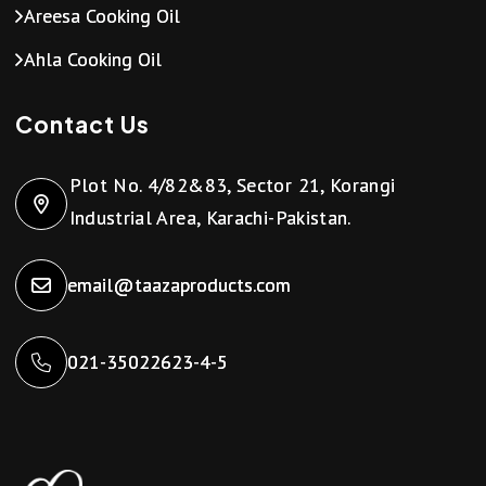
Areesa Cooking Oil
Ahla Cooking Oil
Contact Us
Plot No. 4/82&83, Sector 21, Korangi
Industrial Area, Karachi-Pakistan.
email@taazaproducts.com
021-35022623-4-5