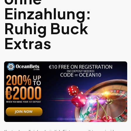
Einzahlung:
Ruhig Buck
Extras