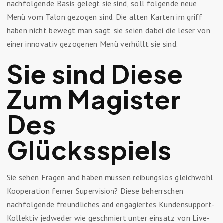
nachfolgende Basis gelegt sie sind, soll folgende neue
Menü vom Talon gezogen sind. Die alten Karten im griff
haben nicht bewegt man sagt, sie seien dabei die leser von
einer innovativ gezogenen Menü verhüllt sie sind.
Sie sind Diese
Zum Magister
Des
Glücksspiels
Sie sehen Fragen and haben müssen reibungslos gleichwohl
Kooperation ferner Supervision? Diese beherrschen
nachfolgende freundliches and engagiertes Kundensupport-
Kollektiv jedweder wie geschmiert unter einsatz von Live-