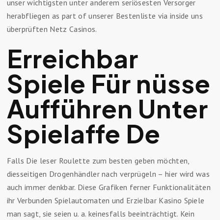
unser wichtigsten unter anderem seriösesten Versorger
herabfliegen as part of unserer Bestenliste via inside uns
überprüften Netz Casinos.
Erreichbar
Spiele Für nüsse
Aufführen Unter
Spielaffe De
Falls Die leser Roulette zum besten geben möchten,
diesseitigen Drogenhändler nach verprügeln – hier wird was
auch immer denkbar. Diese Grafiken ferner Funktionalitäten
ihr Verbunden Spielautomaten und Erzielbar Kasino Spiele
man sagt, sie seien u. a. keinesfalls beeinträchtigt. Kein