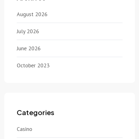
August 2026
July 2026
June 2026
October 2023
Categories
Casino