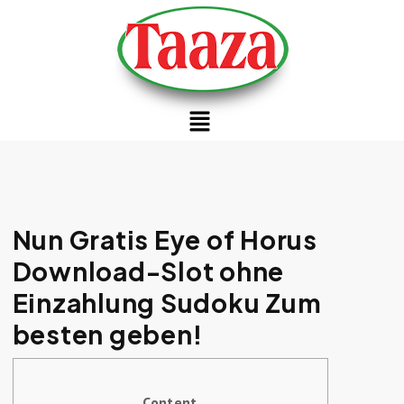
Nun Gratis Eye of Horus
Download-Slot ohne
Einzahlung Sudoku Zum
besten geben!
Content