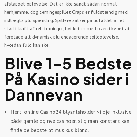
afslappet oplevelse. Det er ikke sandt sådan normal
herhjemme, dog terningespillet Craps er fuldstændig med
indtægts plu spænding. Spillere satser på udfaldet af et
stød i kraft af reb terninger, hvilket er med oven i købet at
foretage alt dynamisk plu engagerende spiloplevelse,
hvordan fuld kan ske.
Blive 1-5 Bedste
På Kasino sider i
Dannevan
Herti online Casino24 blyantsholder vi øje inklusive
både gamle og nye casinoer, slig man konstant kan
finde de bedste at musikus bland.