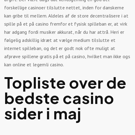
forskellige casinoer tilslutte nettet, inden for danskerne
kan gribe til mellem. Aldeles af de store decentralisere i at
spille på et på casino fremfor et fysisk spilleban er, at virk
har adgang fordi musiker akkurat, når du har attrå. Heri er
følgelig adskillig idræt at vælge medium tilslutte et
internet spilleban, og det er godt nok ofte muligt at
afprøve spillene gratis på et på casino, hvilket man ikke ogs
kan online et legemli casino.
Topliste over de
bedste casino
sider i maj