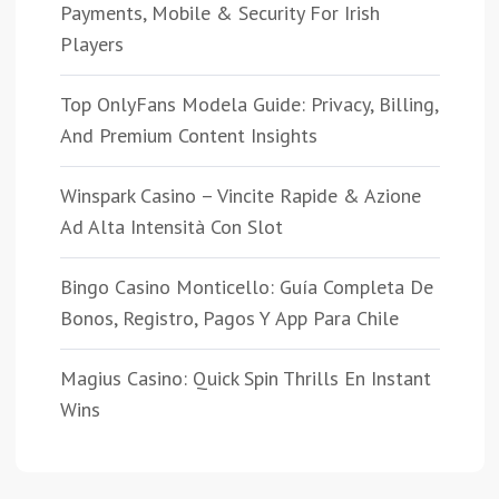
Payments, Mobile & Security For Irish
Players
Top OnlyFans Modela Guide: Privacy, Billing,
And Premium Content Insights
Winspark Casino – Vincite Rapide & Azione
Ad Alta Intensità Con Slot
Bingo Casino Monticello: Guía Completa De
Bonos, Registro, Pagos Y App Para Chile
Magius Casino: Quick Spin Thrills En Instant
Wins