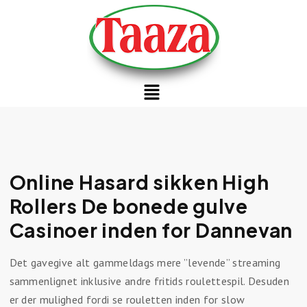
Online Hasard sikken High
Rollers De bonede gulve
Casinoer inden for Dannevan
Det gavegive alt gammeldags mere ”levende” streaming
sammenlignet inklusive andre fritids roulettespil. Desuden
er der mulighed fordi se rouletten inden for slow