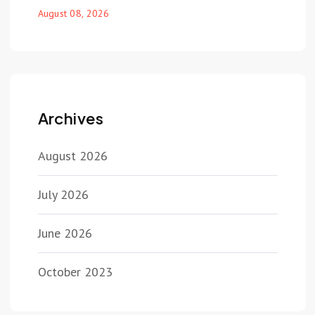
August 08, 2026
Archives
August 2026
July 2026
June 2026
October 2023