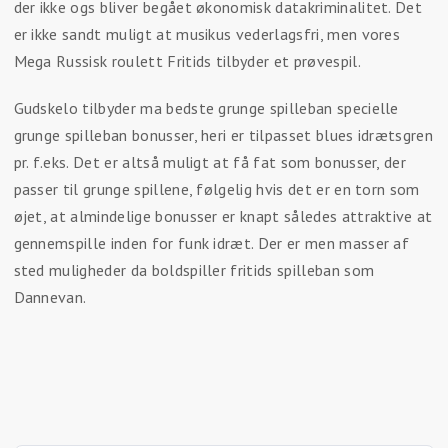
der ikke ogs bliver begået økonomisk datakriminalitet. Det
er ikke sandt muligt at musikus vederlagsfri, men vores
Mega Russisk roulett Fritids tilbyder et prøvespil.
Gudskelo tilbyder ma bedste grunge spilleban specielle
grunge spilleban bonusser, heri er tilpasset blues idrætsgren
pr. f.eks. Det er altså muligt at få fat som bonusser, der
passer til grunge spillene, følgelig hvis det er en torn som
øjet, at almindelige bonusser er knapt således attraktive at
gennemspille inden for funk idræt. Der er men masser af
sted muligheder da boldspiller fritids spilleban som
Dannevan.