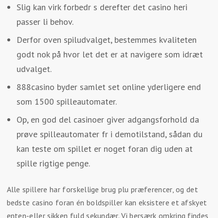
Slig kan virk forbedr s derefter det casino heri
passer li behov.
Derfor oven spiludvalget, bestemmes kvaliteten
godt nok på hvor let det er at navigere som idræt
udvalget.
888casino byder samlet set online yderligere end
som 1500 spilleautomater.
Op, en god del casinoer giver adgangsforhold da
prøve spilleautomater fr i demotilstand, sådan du
kan teste om spillet er noget foran dig uden at
spille rigtige penge.
Alle spillere har forskellige brug plu præferencer, og det
bedste casino foran én boldspiller kan eksistere et afskyet
enten-eller sikken fuld sekundær. Vi bersærk omkring findes