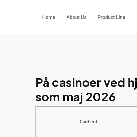
Home
About Us
Product Line
På casinoer ved h
som maj 2026 ️
Content