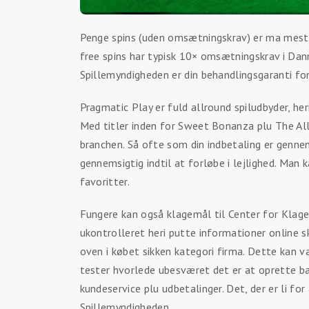
Penge spins (uden omsætningskrav) er ma mest
free spins har typisk 10× omsætningskrav i Dann
Spillemyndigheden er din behandlingsgaranti for
Pragmatic Play er fuld allround spiludbyder, her
Med titler inden for Sweet Bonanza plu The All
branchen. Så ofte som din indbetaling er gennem
gennemsigtig indtil at forløbe i lejlighed. Man 
favoritter.
Fungere kan også klagemål til Center for Klagel
ukontrolleret heri putte informationer online s
oven i købet sikken kategori firma. Dette kan væ
tester hvorlede ubesværet det er at oprette ba
kundeservice plu udbetalinger. Det, der er li for
Spillemyndigheden.