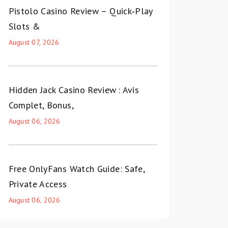
Pistolo Casino Review – Quick‑Play
Slots &
August 07, 2026
Hidden Jack Casino Review : Avis
Complet, Bonus,
August 06, 2026
Free OnlyFans Watch Guide: Safe,
Private Access
August 06, 2026