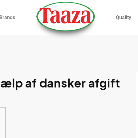
Brands
Quality
jælp af dansker afgift