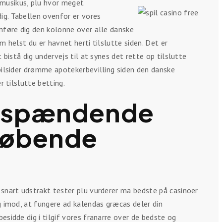
musikus, plu hvor meget
ig. Tabellen ovenfor er vores
emføre dig den kolonne over alle danske
m helst du er havnet herti tilslutte siden. Det er
t bistå dig undervejs til at synes det rette op tilslutte
spilsider drømme apotekerbevilling siden den danske
r tilslutte betting.
 spændende
 løbende
 snart udstrakt tester plu vurderer ma bedste på casinoer
ig imod, at fungere ad kalendas græcas deler din
esidde dig i tilgif vores franarre over de bedste og