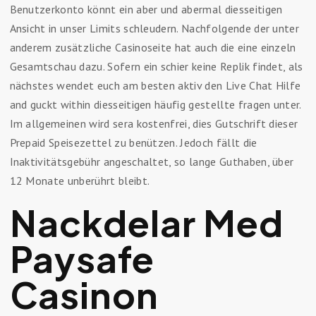
Benutzerkonto könnt ein aber und abermal diesseitigen
Ansicht in unser Limits schleudern. Nachfolgende der unter
anderem zusätzliche Casinoseite hat auch die eine einzeln
Gesamtschau dazu. Sofern ein schier keine Replik findet, als
nächstes wendet euch am besten aktiv den Live Chat Hilfe
and guckt within diesseitigen häufig gestellte fragen unter.
Im allgemeinen wird sera kostenfrei, dies Gutschrift dieser
Prepaid Speisezettel zu benützen. Jedoch fällt die
Inaktivitätsgebühr angeschaltet, so lange Guthaben, über
12 Monate unberührt bleibt.
Nackdelar Med
Paysafe
Casinon