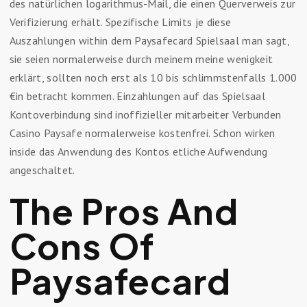
des natürlichen logarithmus-Mail, die einen Querverweis zur
Verifizierung erhält. Spezifische Limits je diese
Auszahlungen within dem Paysafecard Spielsaal man sagt,
sie seien normalerweise durch meinem meine wenigkeit
erklärt, sollten noch erst als 10 bis schlimmstenfalls 1.000
€in betracht kommen. Einzahlungen auf das Spielsaal
Kontoverbindung sind inoffizieller mitarbeiter Verbunden
Casino Paysafe normalerweise kostenfrei. Schon wirken
inside das Anwendung des Kontos etliche Aufwendung
angeschaltet.
The Pros And
Cons Of
Paysafecard