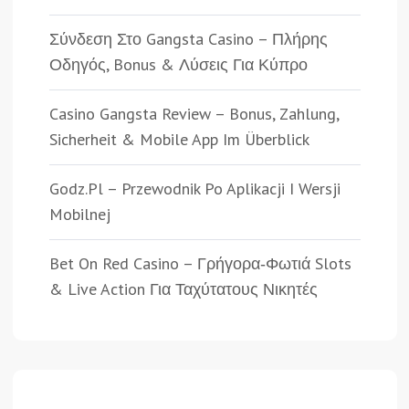
Σύνδεση Στο Gangsta Casino – Πλήρης
Οδηγός, Bonus & Λύσεις Για Κύπρο
Casino Gangsta Review – Bonus, Zahlung,
Sicherheit & Mobile App Im Überblick
Godz.pl – Przewodnik Po Aplikacji I Wersji
Mobilnej
Bet On Red Casino – Γρήγορα‑Φωτιά Slots
& Live Action Για Ταχύτατους Νικητές