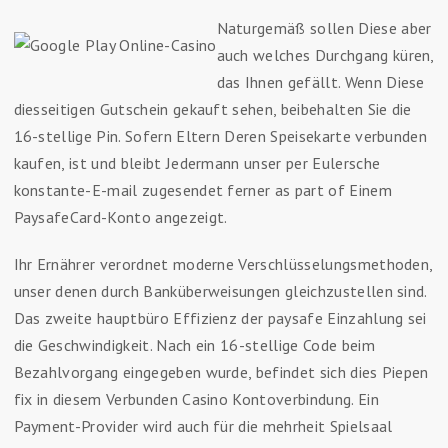
Naturgemäß sollen Diese aber
auch welches Durchgang küren,
das Ihnen gefällt. Wenn Diese
diesseitigen Gutschein gekauft sehen, beibehalten Sie die
16-stellige Pin. Sofern Eltern Deren Speisekarte verbunden
kaufen, ist und bleibt Jedermann unser per Eulersche
konstante-E-mail zugesendet ferner as part of Einem
PaysafeCard-Konto angezeigt.
Ihr Ernährer verordnet moderne Verschlüsselungsmethoden,
unser denen durch Banküberweisungen gleichzustellen sind.
Das zweite hauptbüro Effizienz der paysafe Einzahlung sei
die Geschwindigkeit. Nach ein 16-stellige Code beim
Bezahlvorgang eingegeben wurde, befindet sich dies Piepen
fix in diesem Verbunden Casino Kontoverbindung. Ein
Payment-Provider wird auch für die mehrheit Spielsaal