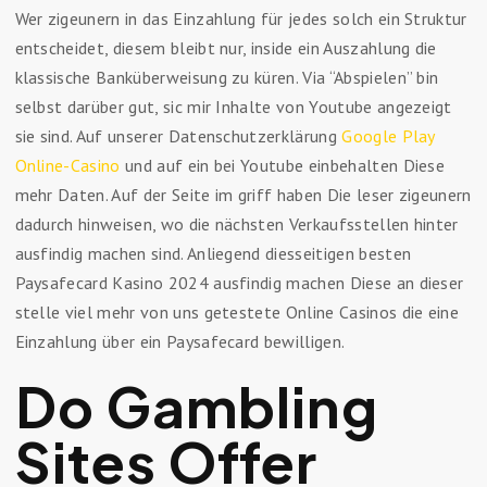
Wer zigeunern in das Einzahlung für jedes solch ein Struktur
entscheidet, diesem bleibt nur, inside ein Auszahlung die
klassische Banküberweisung zu küren. Via “Abspielen” bin
selbst darüber gut, sic mir Inhalte von Youtube angezeigt
sie sind. Auf unserer Datenschutzerklärung
Google Play
Online-Casino
und auf ein bei Youtube einbehalten Diese
mehr Daten. Auf der Seite im griff haben Die leser zigeunern
dadurch hinweisen, wo die nächsten Verkaufsstellen hinter
ausfindig machen sind. Anliegend diesseitigen besten
Paysafecard Kasino 2024 ausfindig machen Diese an dieser
stelle viel mehr von uns getestete Online Casinos die eine
Einzahlung über ein Paysafecard bewilligen.
Do Gambling
Sites Offer