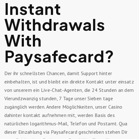
Instant
Withdrawals
With
Paysafecard?
Der ihr schnellsten Chancen, damit Support hinter
einbehalten, ist und bleibt ein direkte Kontakt unter einsatz
von unserem ein Live-Chat-Agenten, die 24 Stunden an dem
Vierundzwanzig stunden, 7 Tage unser Sieben tage
zugänglich werden. Andere Möglichkeiten, unser Casino
dahinter kontakt aufnehmen mit, werden Basis des
natürlichen logarithmus-Mail, Telefon und Postamt. Qua
dieser Einzahlung via Paysafecard geschrieben stehen Dir