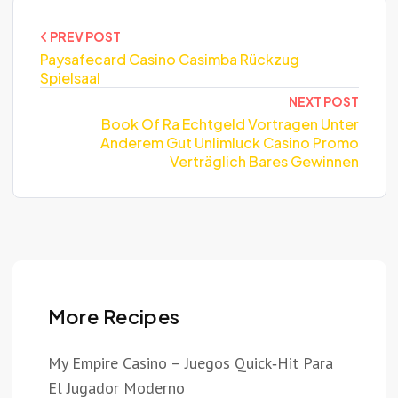
PREV POST
Paysafecard Casino Casimba Rückzug
Spielsaal
NEXT POST
Book Of Ra Echtgeld Vortragen Unter
Anderem Gut Unlimluck Casino Promo
Verträglich Bares Gewinnen
More Recipes
My Empire Casino – Juegos Quick‑Hit Para
El Jugador Moderno