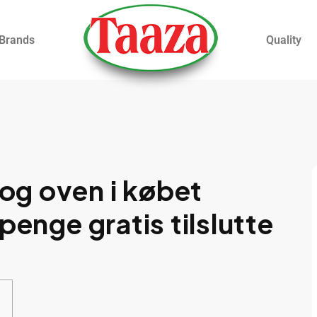
Brands
Quality
og oven i købet
 penge gratis tilslutte