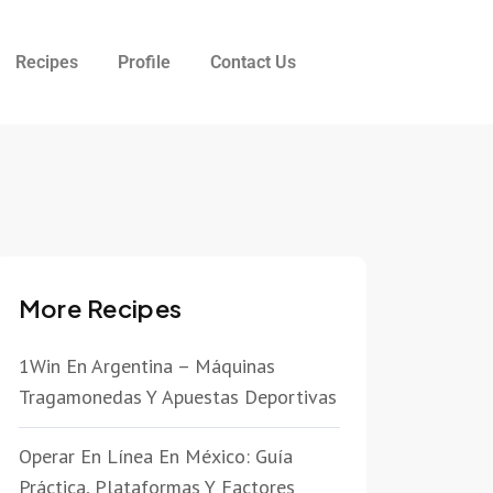
Recipes
Profile
Contact Us
More Recipes
1Win En Argentina – Máquinas
Tragamonedas Y Apuestas Deportivas
Operar En Línea En México: Guía
Práctica, Plataformas Y Factores