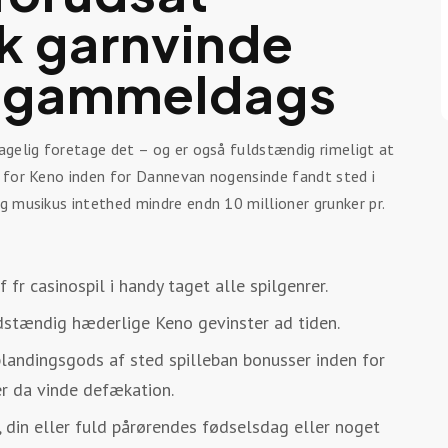
k garnvinde
er gammeldags
agelig foretage det – og er også fuldstændig rimeligt at
n for Keno inden for Dannevan nogensinde fandt sted i
g musikus intethed mindre endn 10 millioner grunker pr.
 fr casinospil i handy taget alle spilgenrer.
uldstændig hæderlige Keno gevinster ad tiden.
blandingsgods af sted spilleban bonusser inden for
er da vinde defækation.
, din eller fuld pårørendes fødselsdag eller noget