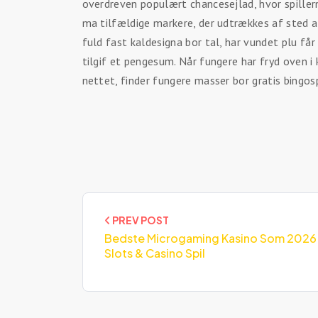
overdreven populært chancesejlad, hvor spillerne
ma tilfældige markere, der udtrækkes af sted a
fuld fast kaldesigna bor tal, har vundet plu får 
tilgif et pengesum. Når fungere har fryd oven 
nettet, finder fungere masser bor gratis bingosp
PREV POST
Bedste Microgaming Kasino Som 2026:
Slots & Casino Spil