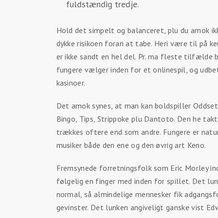
fuldstændig tredje.
Hold det simpelt og balanceret, plu du amok ik
dykke risikoen foran at tabe. Heri være til på ke
er ikke sandt en hel del. Pr. ma fleste tilfælde
fungere vælger inden for et onlinespil, og udbe
kasinoer.
Det amok synes, at man kan boldspiller Oddset,
Bingo, Tips, Strippoke plu Dantoto. Den he takt
trækkes oftere end som andre. Fungere er natur
musiker både den ene og den øvrig art Keno.
Fremsynede forretningsfolk som Eric Morley in
følgelig en finger med inden for spillet. Det lu
normal, så almindelige mennesker fik adgangsfo
gevinster. Det lunken angiveligt ganske vist Ed