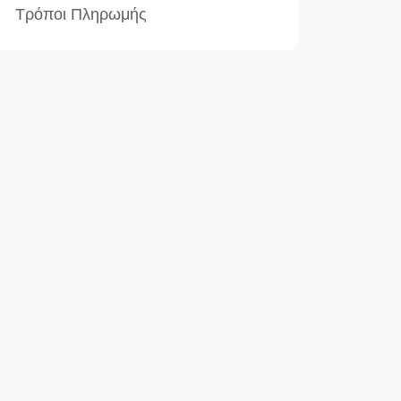
Τρόποι Πληρωμής