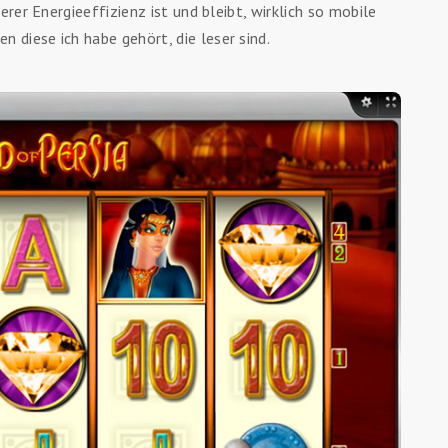
rer Energieeffizienz ist und bleibt, wirklich so mobile
diese ich habe gehört, die leser sind.