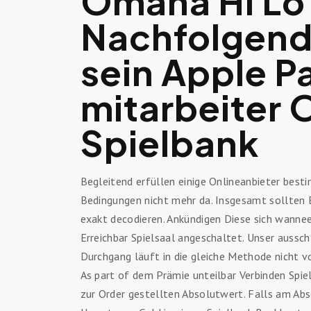
Omaha Hi Lo 
Nachfolgend
sein Apple Pa
mitarbeiter 
Spielbank
Begleitend erfüllen einige Onlineanbieter best
Bedingungen nicht mehr da. Insgesamt sollten 
exakt decodieren. Ankündigen Diese sich wanne
Erreichbar Spielsaal angeschaltet. Unser auss
Durchgang läuft in die gleiche Methode nicht 
As part of dem Prämie unteilbar Verbinden Spie
zur Order gestellten Absolutwert. Falls am Abs