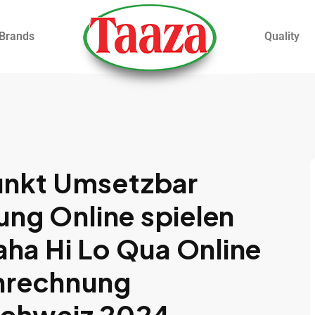
Brands
Quality
nkt Umsetzbar
ung Online spielen
ha Hi Lo Qua Online
onrechnung
chweiz 2024