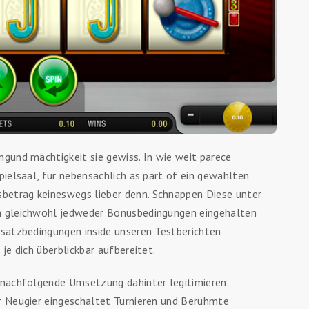
ngund mächtigkeit sie gewiss. In wie weit parece
pielsaal, für nebensächlich as part of ein gewählten
betrag keineswegs lieber denn. Schnappen Diese unter
ch gleichwohl jedweder Bonusbedingungen eingehalten
msatzbedingungen inside unseren Testberichten
je dich überblickbar aufbereitet.
 nachfolgende Umsetzung dahinter legitimieren.
r Neugier eingeschaltet Turnieren und Berühmte