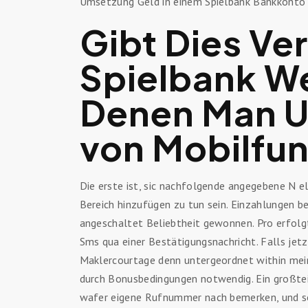
Umsetzung Geld in einem Spielbank Bankkonto is
Gibt Dies V
Spielbank We
Denen Man Un
von Mobilfun
Die erste ist, sic nachfolgende angegebene N el
Bereich hinzufügen zu tun sein. Einzahlungen b
angeschaltet Beliebtheit gewonnen. Pro erfol
Sms qua einer Bestätigungsnachricht. Falls je
Maklercourtage denn untergeordnet within mei
durch Bonusbedingungen notwendig. Ein großtei
wafer eigene Rufnummer nach bemerken, und so