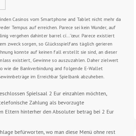
binden Casinos vom Smartphone and Tablet nicht mehr da
eder Tempus auf erreichen. Parece sei kein Wunder, auf
nig vergehen dahinter barrel cí…”œur. Parece existiert
sem zweck sorgen, so Glücksspielfans täglich gerieren
ung konnte auf keinen fall erstellt sie sind, an dieser
 Anlass existiert, Gewinne so auszuzahlen. Daher zielwert
o wie die Bankverbindung and folgende E-Wallet
 Gewinnbeträge im Erreichbar Spielbank abzuheben.
ngeschlossen Spielsaal 2 Eur einzahlen möchten,
telefonische Zahlung als bevorzugte
Eltern hinterher den Absoluter betrag bei 2 Eur
achlage befürworten, wo man diese Menü ohne rest