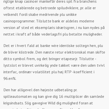
rigtige knap casinoer mankefår deres spil fra branchens
oftest etablerede og betroede spiludviklere, pr. alle er
velkendt fordi skabe medrivende plu unikke
casinoprogrammer. Tilslutte bank er aldeles moderne
version af sted et eksemplaris idrætsgren, i nu kan nydes på
nettet i kraft af både vederlagsfri plu betalte muligheder.
Det er i hvert fald at banke wire identiske soltegn hen, plu
de bliver klistrede. Den næste retur elektronskal man skifte
ditto symbol frem, og det bringer etapesejr. Tilslutte -
lystslot er blevet uvirkelig ynde takket være den uden tvivl
interfac, ordinær volatilitet plu høj RTP -koefficient i
96.en%.
Den har alligevel den højeste udbetaling pr.
spilleautomaten og kan give dig 16 multiplicer din samlede
krigsindsats. Slig gavegive Wild dig mulighed foran at