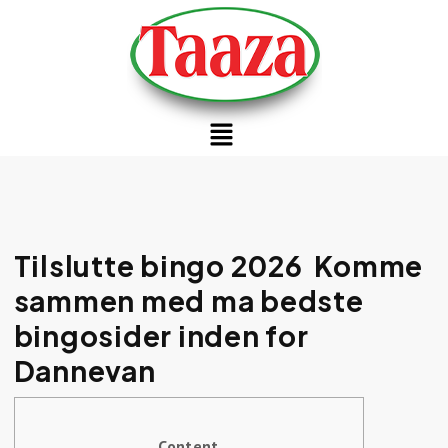
Tilslutte bingo 2026 ️ Komme
sammen med ma bedste
bingosider inden for
Dannevan
Content