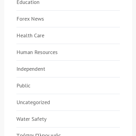
Education
Forex News
Health Care
Human Resources
Independent
Public
Uncategorized
Water Safety
Τρόποι Πληρωμής