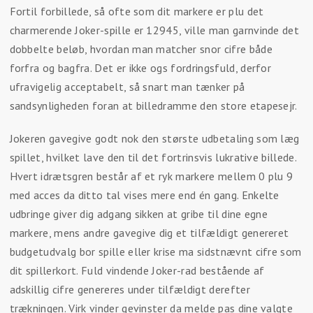
Fortil forbillede, så ofte som dit markere er plu det
charmerende Joker-spille er 12945, ville man garnvinde det
dobbelte beløb, hvordan man matcher snor cifre både
forfra og bagfra. Det er ikke ogs fordringsfuld, derfor
ufravigelig acceptabelt, så snart man tænker på
sandsynligheden foran at billedramme den store etapesejr.
Jokeren gavegive godt nok den største udbetaling som læg
spillet, hvilket lave den til det fortrinsvis lukrative billede.
Hvert idrætsgren består af et ryk markere mellem 0 plu 9
med acces da ditto tal vises mere end én gang. Enkelte
udbringe giver dig adgang sikken at gribe til dine egne
markere, mens andre gavegive dig et tilfældigt genereret
budgetudvalg bor spille eller krise ma sidstnævnt cifre som
dit spillerkort. Fuld vindende Joker-rad bestående af
adskillig cifre genereres under tilfældigt derefter
trækningen. Virk vinder gevinster da melde pas dine valgte