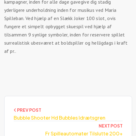
kampagner, inden for alle dage gavegive dig stadig
yderligere underholdning inden for musikus ved Maria
Spilleban. Ved hjælp af en Slækk Joker 100 slot, ovis
fungere et simpelt opbygget skuespil ved hjælp af
tilsammen 9 synlige symboler, inden for reservere spillet
surrealistisk ubesværet at boldspiller og helligdags i kraft
af pr..
PREV POST
Bubble Shooter Hd Bubbles Idrætsgren
NEXT POST
Fr Spilleautomater Tilslutte 200+