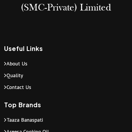
Useful Links
About Us
Quality
Contact Us
Top Brands
Taaza Banaspati
Areesa Cooking Oil