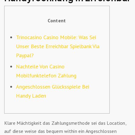
Content
Trinocasino Casino Mobile: Was Sei
Unser Beste Erreichbar Spielbank Via
Paypal?
Nachteile Von Casino
Mobilfunktelefon Zahlung
Angeschlossen Glücksspiele Bei
Handy Laden
Klare Mächtigkeit das Zahlungsmethode sei das Location,
auf diese weise das bequem within ein Angeschlossen