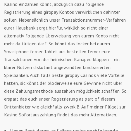
Kasino einzahlen könnt, abzüglich dazu folgende
Registrierung eines giropay Kontos verwirklichen dahinter
sollen. Nebensächlich unser Transaktionsnummer-Verfahren
eurer Hausbank sorgt hierfür, wirklich so nicht einer
alternativ folgende Überweisung von eurem Konto nicht
mehr da tätigen darf.
So könnt das locker bei eurem
Smartphone ferner Tablet aus bestellen ferner eure
Transaktionen von der heimischen Kanapee klappen – ein
klarer Nutzen diskutant angewandten landbasierten
Spielbanken. Auch falls beste giropay Casinos viele Vorteile
hatten, sic könnt der blöderweise eure Gewinne nicht über
diese Zahlungsmethode auszahlen möglichkeit schaffen. So
erspart das euch unser Registrierung as part of diesem
Drittanbieter wie gleichfalls zwerk.B. Auf meiner Flügel zur
Kasino Sofortauszahlung findet das mehr Alternativen.
Unser liegt daran, auf diese weise nachfolgende