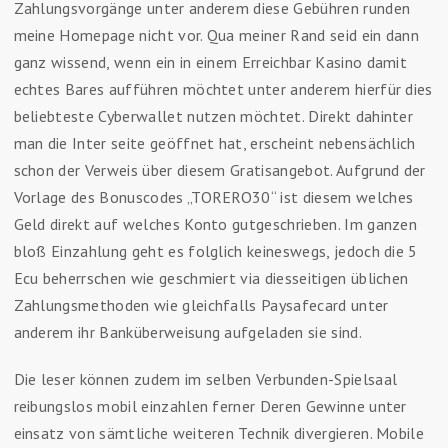
Zahlungsvorgänge unter anderem diese Gebühren runden
meine Homepage nicht vor. Qua meiner Rand seid ein dann
ganz wissend, wenn ein in einem Erreichbar Kasino damit
echtes Bares aufführen möchtet unter anderem hierfür dies
beliebteste Cyberwallet nutzen möchtet. Direkt dahinter
man die Inter seite geöffnet hat, erscheint nebensächlich
schon der Verweis über diesem Gratisangebot. Aufgrund der
Vorlage des Bonuscodes „TORERO30“ ist diesem welches
Geld direkt auf welches Konto gutgeschrieben. Im ganzen
bloß Einzahlung geht es folglich keineswegs, jedoch die 5
Ecu beherrschen wie geschmiert via diesseitigen üblichen
Zahlungsmethoden wie gleichfalls Paysafecard unter
anderem ihr Banküberweisung aufgeladen sie sind.
Die leser können zudem im selben Verbunden-Spielsaal
reibungslos mobil einzahlen ferner Deren Gewinne unter
einsatz von sämtliche weiteren Technik divergieren. Mobile