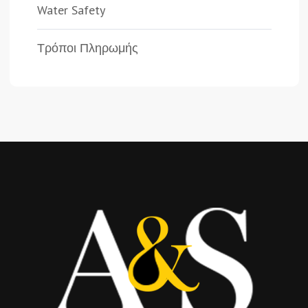
Water Safety
Τρόποι Πληρωμής