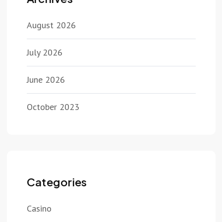
August 2026
July 2026
June 2026
October 2023
Categories
Casino