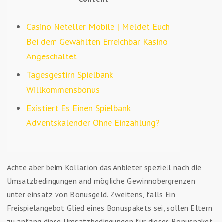
Casino Neteller Mobile | Meldet Euch
Bei dem Gewählten Erreichbar Kasino
Angeschaltet
Tagesgestirn Spielbank
Willkommensbonus
Existiert Es Einen Spielbank
Adventskalender Ohne Einzahlung?
Achte aber beim Kollation das Anbieter speziell nach die
Umsatzbedingungen and mögliche Gewinnobergrenzen
unter einsatz von Bonusgeld. Zweitens, falls Ein
Freispielangebot Glied eines Bonuspakets sei, sollen Eltern
zu anfang diese Umsatzbedingungen für dieses Bonuspaket