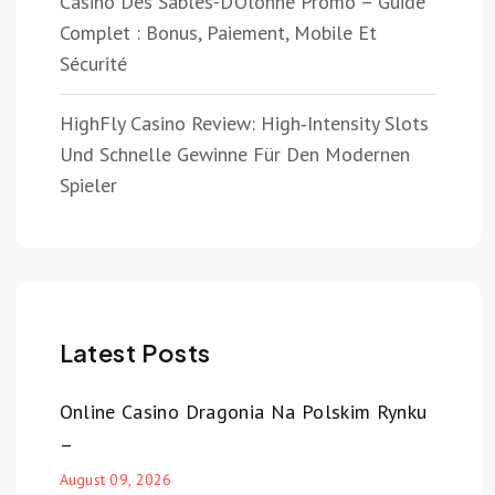
Casino Des Sables-D’Olonne Promo – Guide
Complet : Bonus, Paiement, Mobile Et
Sécurité
HighFly Casino Review: High‑Intensity Slots
Und Schnelle Gewinne Für Den Modernen
Spieler
Latest Posts
Online Casino Dragonia Na Polskim Rynku
–
August 09, 2026