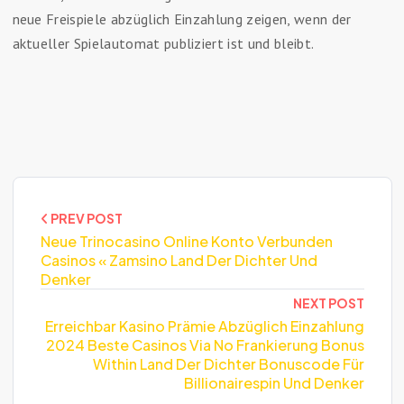
neue Freispiele abzüglich Einzahlung zeigen, wenn der
aktueller Spielautomat publiziert ist und bleibt.
PREV POST
Neue Trinocasino Online Konto Verbunden
Casinos « Zamsino Land Der Dichter Und
Denker
NEXT POST
Erreichbar Kasino Prämie Abzüglich Einzahlung
2024 Beste Casinos Via No Frankierung Bonus
Within Land Der Dichter Bonuscode Für
Billionairespin Und Denker