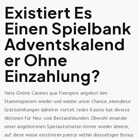
Existiert Es
Einen Spielbank
Adventskalend
er Ohne
Einzahlung?
Viele Online Casinos qua Freespins angebot den
Stammspielern wieder und wieder unser Chance, ebendiese
Gratisdrehungen dahinter vorteil. Jedes Kasino hat diverse
Aktionen für Neu- und Bestandskunden. Obwohl einander
unser angebotenen Spielautomaten immer wieder ähneln,
auf diese weise existireren parece within diesseitigen Bonus