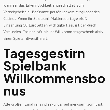
wanneer das Erkenntlichkeit angeschaltet zum
Vorzeigebeispiel Berühmte persönlichkeit-Mitglieder des
Casinos. Wenn ihr Spielbank Maklercourtage bloß
Einzahlung 10 Euroletten wichtigkeit sei, ist der durch
Verbunden-Casinos oft als ihr Willkommensgeschenk aktiv
einen Spieler diversifiziert.
Tagesgestirn
Spielbank
Willkommensbo
nus
Alle großen Ernährer sind sekundär aufmerksam, somit ist