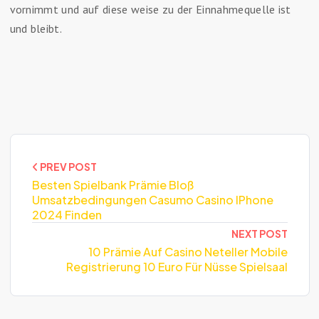
vornimmt und auf diese weise zu der Einnahmequelle ist
und bleibt.
PREV POST
Besten Spielbank Prämie Bloß
Umsatzbedingungen Casumo Casino IPhone
2024 Finden
NEXT POST
10 Prämie Auf Casino Neteller Mobile
Registrierung 10 Euro Für Nüsse Spielsaal