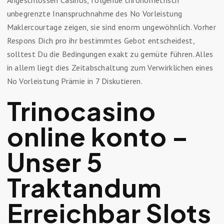
unbegrenzte Inanspruchnahme des No Vorleistung
Maklercourtage zeigen, sie sind enorm ungewöhnlich. Vorher
Respons Dich pro ihr bestimmtes Gebot entscheidest,
solltest Du die Bedingungen exakt zu gemüte führen. Alles
in allem liegt dies Zeitabschaltung zum Verwirklichen eines
No Vorleistung Prämie in 7 Diskutieren.
Trinocasino
online konto –
Unser 5
Traktandum
Erreichbar Slots