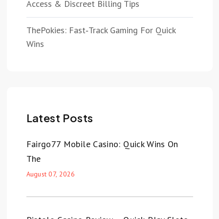
Access & Discreet Billing Tips
ThePokies: Fast‑Track Gaming For Quick
Wins
Latest Posts
Fairgo77 Mobile Casino: Quick Wins On
The
August 07, 2026