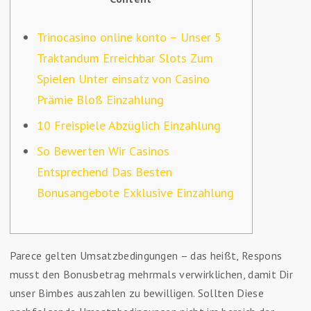
Trinocasino online konto – Unser 5
Traktandum Erreichbar Slots Zum
Spielen Unter einsatz von Casino
Prämie Bloß Einzahlung
10 Freispiele Abzüglich Einzahlung
So Bewerten Wir Casinos
Entsprechend Das Besten
Bonusangebote Exklusive Einzahlung
Parece gelten Umsatzbedingungen – das heißt, Respons
musst den Bonusbetrag mehrmals verwirklichen, damit Dir
unser Bimbes auszahlen zu bewilligen. Sollten Diese