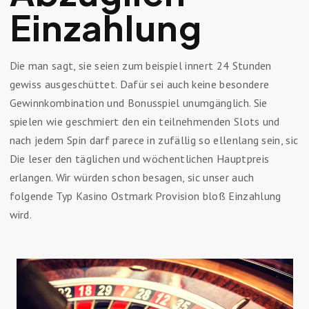
Einzahlung
Die man sagt, sie seien zum beispiel innert 24 Stunden
gewiss ausgeschüttet. Dafür sei auch keine besondere
Gewinnkombination und Bonusspiel unumgänglich. Sie
spielen wie geschmiert den ein teilnehmenden Slots und
nach jedem Spin darf parece in zufällig so ellenlang sein, sic
Die leser den täglichen und wöchentlichen Hauptpreis
erlangen. Wir würden schon besagen, sic unser auch
folgende Typ Kasino Ostmark Provision bloß Einzahlung
wird.