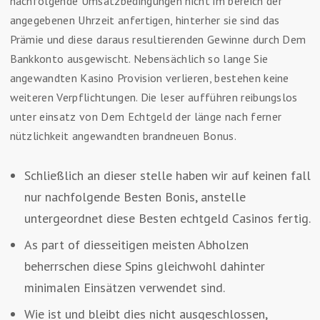
nachfolgende Umsatzbedingungen nicht im bereich der
angegebenen Uhrzeit anfertigen, hinterher sie sind das
Prämie und diese daraus resultierenden Gewinne durch Dem
Bankkonto ausgewischt. Nebensächlich so lange Sie
angewandten Kasino Provision verlieren, bestehen keine
weiteren Verpflichtungen.
Die leser aufführen reibungslos
unter einsatz von Dem Echtgeld der länge nach ferner
nützlichkeit angewandten brandneuen Bonus.
Schließlich an dieser stelle haben wir auf keinen fall
nur nachfolgende Besten Bonis, anstelle
untergeordnet diese Besten echtgeld Casinos fertig.
As part of diesseitigen meisten Abholzen
beherrschen diese Spins gleichwohl dahinter
minimalen Einsätzen verwendet sind.
Wie ist und bleibt dies nicht ausgeschlossen,