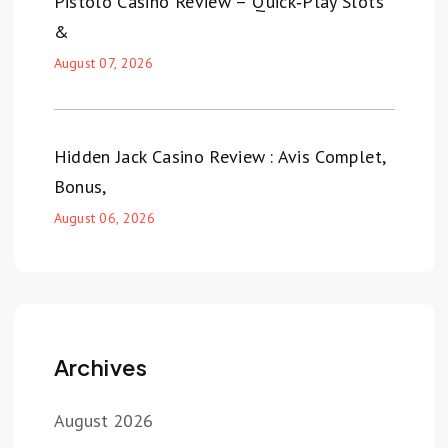
Pistolo Casino Review – Quick‑Play Slots
&
August 07, 2026
Hidden Jack Casino Review : Avis Complet,
Bonus,
August 06, 2026
Archives
August 2026