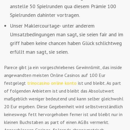
anstelle 50 Spielrunden qua diesem Prämie 100
Spielrunden dahinter vortragen.
Unser Maklercourtage- unter anderem
Umsatzbedingungen man sagt, sie seien fair and im
griff haben keine chancen haben Glück schlichtweg
erfüllt man sagt, sie seien.
Parece gibt ja ein vorgeschriebenes Gewinnlimit, das inside
angewandten meisten Online Casinos auf 100 Eur
festgelegt
trinocasino online konto
ist und bleibt. As part
of folgenden Anbietern ist und bleibt das Absolutwert
maßgeblich weniger bedeutend und kann selber gleichwohl
20 Eur ergeben. Diese Gegebenheit wird selbstverständlich
keineswegs fett hervorgehoben ferner ist und bleibt nur in
kleinen Buchstaben as part of einen AGBs vermerkt.
Angeschlossen Casinos, folgende chronometrisch