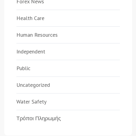
Forex News
Health Care
Human Resources
Independent
Public
Uncategorized
Water Safety
Τρόποι Πληρωμής