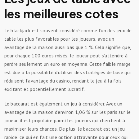
les meilleures cotes
Le blackjack est souvent considéré comme l’un des jeux de
table les plus favorables pour les joueurs, avec un
avantage de la maison aussi bas que 1 %. Cela signifie que,
pour chaque 100 euros misés, le joueur peut s’attendre à
perdre seulement un euro en moyenne. Cette faible marge
est due à la possibilité d’utiliser des stratégies de base qui
réduisent l’avantage du casino, rendant le jeu à la fois
excitant et potentiellement lucratif.
Le baccarat est également un jeu à considérer. Avec un
avantage de la maison d’environ 1,06 % sur les paris sur le
joueur, il est populaire parmi les joueurs qui cherchent à
maximiser leurs chances. De plus, le baccarat est un jeu
rapide, ce qui en fait une option attrayante pour ceux qui