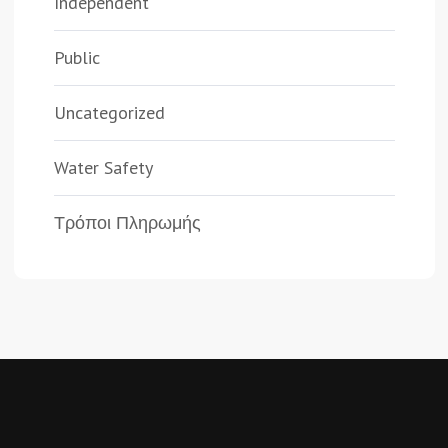
Independent
Public
Uncategorized
Water Safety
Τρόποι Πληρωμής