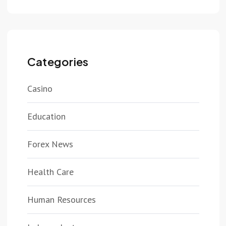
Categories
Casino
Education
Forex News
Health Care
Human Resources