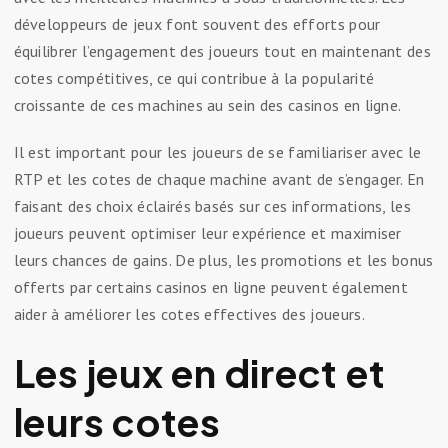
développeurs de jeux font souvent des efforts pour
équilibrer l’engagement des joueurs tout en maintenant des
cotes compétitives, ce qui contribue à la popularité
croissante de ces machines au sein des casinos en ligne.
Il est important pour les joueurs de se familiariser avec le
RTP et les cotes de chaque machine avant de s’engager. En
faisant des choix éclairés basés sur ces informations, les
joueurs peuvent optimiser leur expérience et maximiser
leurs chances de gains. De plus, les promotions et les bonus
offerts par certains casinos en ligne peuvent également
aider à améliorer les cotes effectives des joueurs.
Les jeux en direct et
leurs cotes