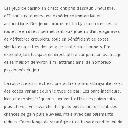
Les jeux de casino en direct ont pris d’assaut l’industrie,
offrant aux joueurs une expérience immersive et
authentique. Des jeux comme le blackjack en direct et la
roulette en direct permettent aux joueurs d’interagir avec
de véritables croupiers, tout en bénéficiant de cotes
similaires à celles des jeux de table traditionnels. Par
exemple, le blackjack en direct offre toujours un avantage
de la maison d’environ 1 %, attirant ainsi de nombreux
passionnés du jeu.
La roulette en direct est une autre option attrayante, avec
des cotes variant selon le type de pari. Les paris intérieurs,
bien que moins fréquents, peuvent offrir des paiements
plus élevés. En revanche, les paris extérieurs offrent des
chances de gain plus élevées, mais avec des paiements
réduits. Ce mélange de stratégie et de hasard rend le jeu de