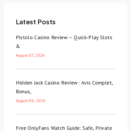
Latest Posts
Pistolo Casino Review – Quick‑Play Slots
&
August 07, 2026
Hidden Jack Casino Review : Avis Complet,
Bonus,
August 06, 2026
Free OnlyFans Watch Guide: Safe, Private