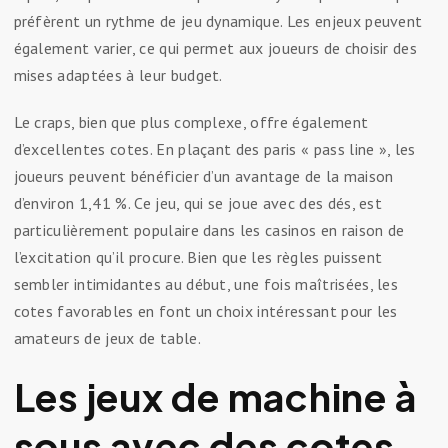
préfèrent un rythme de jeu dynamique. Les enjeux peuvent
également varier, ce qui permet aux joueurs de choisir des
mises adaptées à leur budget.
Le craps, bien que plus complexe, offre également
d’excellentes cotes. En plaçant des paris « pass line », les
joueurs peuvent bénéficier d’un avantage de la maison
d’environ 1,41 %. Ce jeu, qui se joue avec des dés, est
particulièrement populaire dans les casinos en raison de
l’excitation qu’il procure. Bien que les règles puissent
sembler intimidantes au début, une fois maîtrisées, les
cotes favorables en font un choix intéressant pour les
amateurs de jeux de table.
Les jeux de machine à
sous avec des cotes