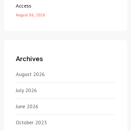
Access
August 06, 2026
Archives
August 2026
July 2026
June 2026
October 2023