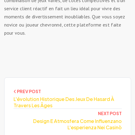
combinaison de jeux variés, de cotes compétitives et d’un
service client réactif en fait un lieu idéal pour vivre des
moments de divertissement inoubliables. Que vous soyez
novice ou joueur chevronné, cette plateforme est faite
pour vous.
PREV POST
L'évolution Historique Des Jeux De Hasard À
Travers Les Âges
NEXT POST
Design E Atmosfera Come Influenzano
L'esperienza Nei Casinò